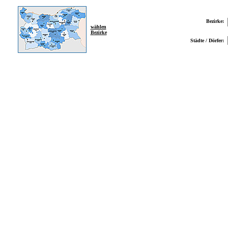
Bezirke:
wählen
Bezirke
Städte / Dörfer: