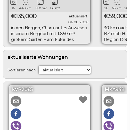
16
440
km
1850
m2
166
m2
26
65
km
260
€135,000
€59,000
aktualisiert
:
06.08.2026
in den Bergen
,
Charmantes Anwesen
30 km nach 
in einem Bergdorf mit 1.850 m²
BZ möb Haus
großem Garten – am Fuße des
Region Dobr
Balkangebirges
LOGIN
aktualisierte Wohnungen
Sortieren nach
KVP2065
MKA948