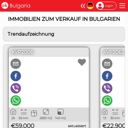
×
Login
IMMOBILIEN ZUM VERKAUF IN BULGARIEN
Trendaufzeichnung
KVP2006
KVP2062
26
65
km
2600
m2
140
m2
13
30
km
€59,000
€22,900
aktualisiert
: