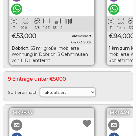
7
40
km
2/8
1 SZ
65
m2
11
1
km
3/7
€53,000
€94,000
aktualisiert
:
04.08.2026
Dobrich
,
65 m² große, möblierte
1 km zum M
Wohnung in Dobrich, 5 Gehminuten
möblierte W
von LIDL entfernt
Schlafzimme
herrlicher M
9 Einträge unter €5000
Sortieren nach
MK3837
MKL449