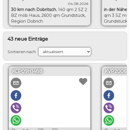
04.08.2026
30 km nach Dobritsch
,
140 qm 2 SZ 2
in der Nähe 
BZ möb Haus, 2600 qm Grundstück,
qm 3 SZ möb
Region Dobrich
Grundstück, 
Toshevo
43 neue Einträge
Sortieren nach
KCP09H1488
KVP2006