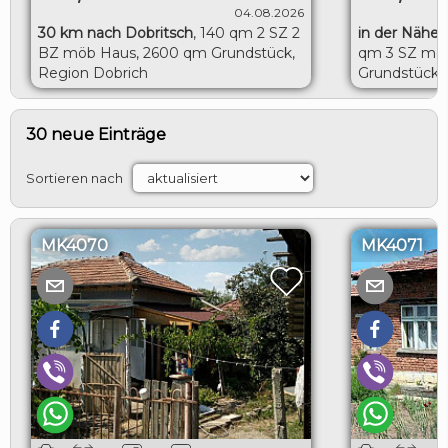
04.08.2026
30 km nach Dobritsch
,
140 qm 2 SZ 2
in der Nähe 
BZ möb Haus, 2600 qm Grundstück,
qm 3 SZ möb
Region Dobrich
Grundstück, 
Toshevo
30 neue Einträge
Sortieren nach
MK4070
MK4071