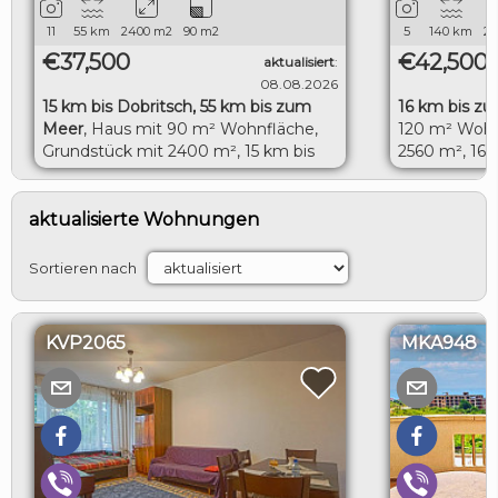
11
55
km
2400
m2
90
m2
5
140
km
20
€37,500
€42,500
aktualisiert
:
08.08.2026
15 km bis Dobritsch, 55 km bis zum
16 km bis zur
Meer
,
Haus mit 90 m² Wohnfläche,
120 m² Wohn
Grundstück mit 2400 m², 15 km bis
2560 m², 16 
Dobritsch, 55 km bis zum Meer
LOGIN
aktualisierte Wohnungen
Sortieren nach
KVP2065
MKA948