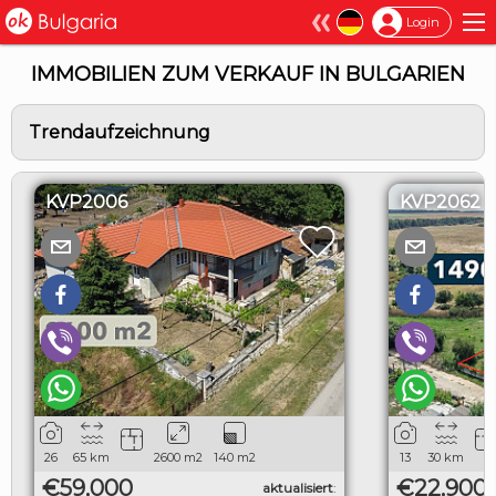
×
Login
IMMOBILIEN ZUM VERKAUF IN BULGARIEN
Trendaufzeichnung
KVP2006
KVP2062
26
65
km
2600
m2
140
m2
13
30
km
€59,000
€22,900
aktualisiert
: