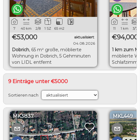
7
40
km
2/8
1 SZ
65
m2
11
1
km
3/7
€53,000
€94,000
aktualisiert
:
04.08.2026
Dobrich
,
65 m² große, möblierte
1 km zum M
Wohnung in Dobrich, 5 Gehminuten
möblierte W
von LIDL entfernt
Schlafzimme
herrlicher M
9 Einträge unter €5000
Sortieren nach
MK3837
MKL449