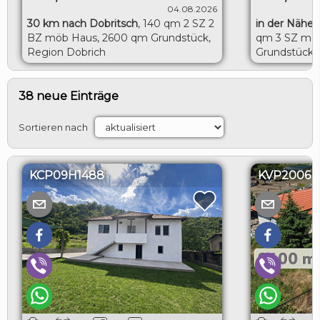
04.08.2026
30 km nach Dobritsch
,
140 qm 2 SZ 2
in der Nähe 
BZ möb Haus, 2600 qm Grundstück,
qm 3 SZ möb
Region Dobrich
Grundstück, 
Toshevo
38 neue Einträge
Sortieren nach
KCP09H1488
KVP2006