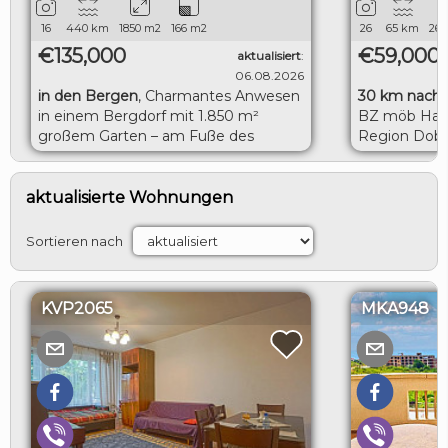
16
440
km
1850
m2
166
m2
26
65
km
260
€135,000
€59,000
aktualisiert
:
06.08.2026
in den Bergen
,
Charmantes Anwesen
30 km nach 
in einem Bergdorf mit 1.850 m²
BZ möb Haus
großem Garten – am Fuße des
Region Dobr
Balkangebirges
LOGIN
aktualisierte Wohnungen
Sortieren nach
KVP2065
MKA948