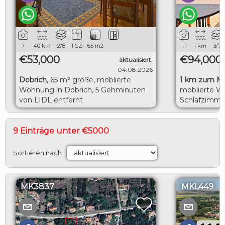
7
40
km
2/8
1 SZ
65
m2
11
1
km
3/7
€53,000
€94,000
aktualisiert
:
04.08.2026
Dobrich
,
65 m² große, möblierte
1 km zum M
Wohnung in Dobrich, 5 Gehminuten
möblierte W
von LIDL entfernt
Schlafzimme
herrlicher M
9 Einträge unter €5000
Sortieren nach
MK3837
MKL449