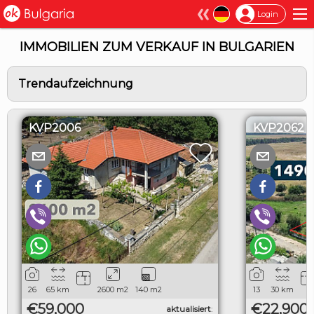
×
Login
IMMOBILIEN ZUM VERKAUF IN BULGARIEN
Trendaufzeichnung
KVP2006
KVP2062
26
65
km
2600
m2
140
m2
13
30
km
€59,000
€22,900
aktualisiert
: