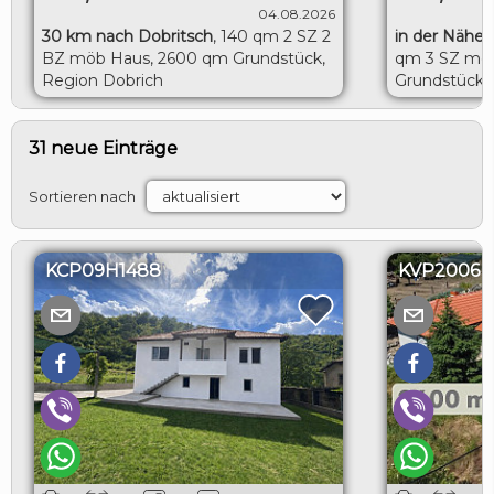
04.08.2026
30 km nach Dobritsch
,
140 qm 2 SZ 2
in der Nähe 
BZ möb Haus, 2600 qm Grundstück,
qm 3 SZ möb
Region Dobrich
Grundstück, 
Toshevo
31 neue Einträge
Sortieren nach
KCP09H1488
KVP2006