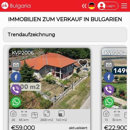
×
Login
IMMOBILIEN ZUM VERKAUF IN BULGARIEN
Trendaufzeichnung
KVP2006
KVP2062
26
65
km
2600
m2
140
m2
13
30
km
€59,000
€22,900
aktualisiert
: