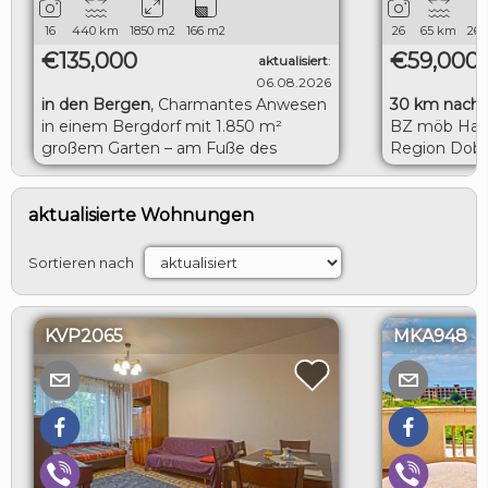
16
440
km
1850
m2
166
m2
26
65
km
260
€135,000
€59,000
aktualisiert
:
06.08.2026
in den Bergen
,
Charmantes Anwesen
30 km nach 
in einem Bergdorf mit 1.850 m²
BZ möb Haus
großem Garten – am Fuße des
Region Dobr
Balkangebirges
LOGIN
aktualisierte Wohnungen
Sortieren nach
KVP2065
MKA948