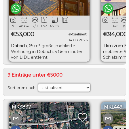
7
40
km
2/8
1 SZ
65
m2
11
1
km
3/7
€53,000
€94,000
aktualisiert
:
04.08.2026
Dobrich
,
65 m² große, möblierte
1 km zum M
Wohnung in Dobrich, 5 Gehminuten
möblierte W
von LIDL entfernt
Schlafzimme
herrlicher M
9 Einträge unter €5000
Sortieren nach
MK3837
MKL449