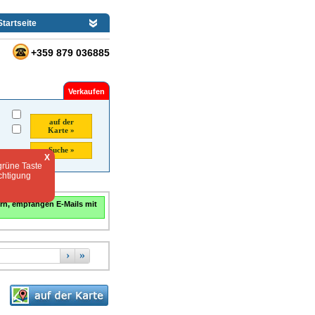
Startseite
+359 879 036885
Verkaufen
auf der
Karte »
Suche »
X
grüne Taste
chtigung
rn, empfangen E-Mails mit
›
»