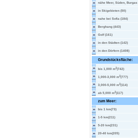
nähe Meer, Süden, Burgas 
in Skigebieten (50)
nahe bei Sofia (184)
Berghang (443)
Golf (161)
in den Städten (142)
in den Dörfern (1408)
Grundstücksfläche:
2
bis 1,000 m
(742)
2
1,000-3,000 m
(777)
2
3,000-5,000 m
(114)
2
ab 5,000 m
(117)
zum Meer:
bis 1 km(73)
1-5 km(211)
5-20 km(231)
20-40 km(205)