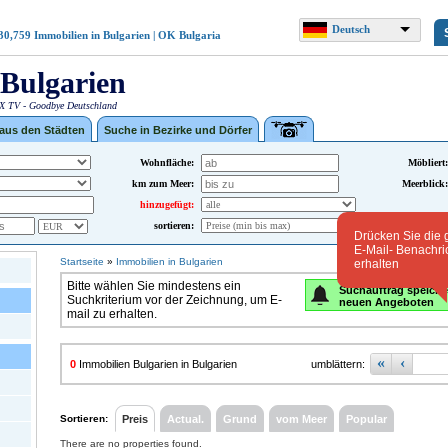
Deutsch
30,759
Immobilien in Bulgarien | OK Bulgaria
Bulgarien
 TV - Goodbye Deutschland
 aus den Städten
Suche in Bezirke und Dörfer
Wohnfläche:
Möbliert:
km zum Meer:
Meerblick:
hinzugefügt:
sortieren:
Drücken Sie die 
E-Mail- Benachri
Startseite
»
Immobilien in Bulgarien
erhalten
Bitte wählen Sie mindestens ein
Suchauftrag speiche
Suchkriterium vor der Zeichnung, um E-
neuen Angeboten
mail zu erhalten.
«
‹
0
Immobilien Bulgarien in Bulgarien
umblättern:
Sortieren:
Preis
Actual.
Grund
vom Meer
Popular
There are no properties found.