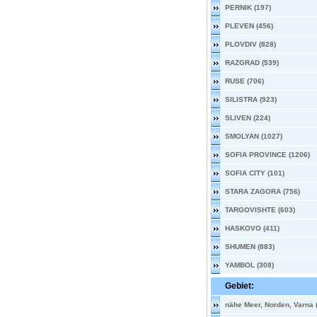
PERNIK (197)
PLEVEN (456)
PLOVDIV (828)
RAZGRAD (539)
RUSE (706)
SILISTRA (923)
SLIVEN (224)
SMOLYAN (1027)
SOFIA PROVINCE (1206)
SOFIA CITY (101)
STARA ZAGORA (756)
TARGOVISHTE (603)
HASKOVO (411)
SHUMEN (883)
YAMBOL (308)
Gebiet:
nähe Meer, Norden, Varna 