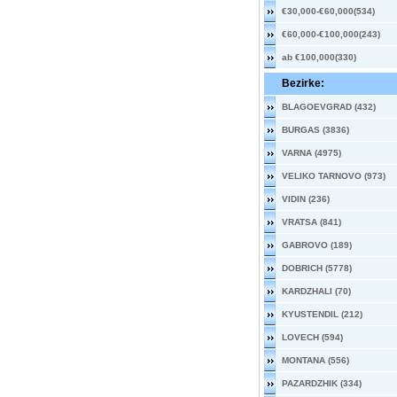
€30,000-€60,000(534)
€60,000-€100,000(243)
ab €100,000(330)
Bezirke:
BLAGOEVGRAD (432)
BURGAS (3836)
VARNA (4975)
VELIKO TARNOVO (973)
VIDIN (236)
VRATSA (841)
GABROVO (189)
DOBRICH (5778)
KARDZHALI (70)
KYUSTENDIL (212)
LOVECH (594)
MONTANA (556)
PAZARDZHIK (334)