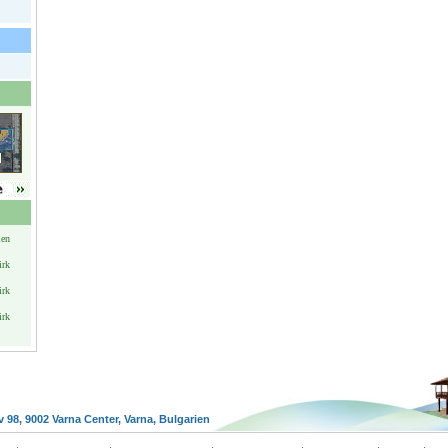
ien
irk
irk
irk
v 98, 9002 Varna Center, Varna, Bulgarien