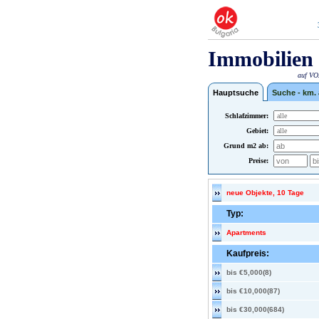
Immobilien 
auf VOX
Hauptsuche
Suche - km.
Schlafzimmer:
Gebiet:
Grund m2 ab:
Preise:
neue Objekte, 10 Tage
Typ:
Apartments
Kaufpreis:
bis €5,000(8)
bis €10,000(87)
bis €30,000(684)