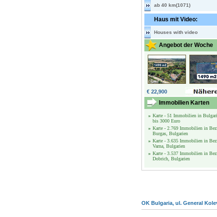
ab 40 km(1071)
Haus mit Video:
Houses with video
Angebot der Woche
€ 22,900
Immobilien Karten
»
Karte - 51 Immobilien in Bulgar
bis 3000 Euro
»
Karte - 2.769 Immobilien in Bez
Burgas, Bulgarien
»
Karte - 3.635 Immobilien in Bez
Varna, Bulgarien
»
Karte - 3.537 Immobilien in Bez
Dobrich, Bulgarien
OK Bulgaria, ul. General Kole