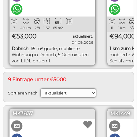
7
40
km
2/8
1 SZ
65
m2
11
1
km
3/7
€53,000
€94,000
aktualisiert
:
04.08.2026
Dobrich
,
65 m² große, möblierte
1 km zum M
Wohnung in Dobrich, 5 Gehminuten
möblierte W
von LIDL entfernt
Schlafzimme
herrlicher M
9 Einträge unter €5000
Sortieren nach
MK3837
MKL449