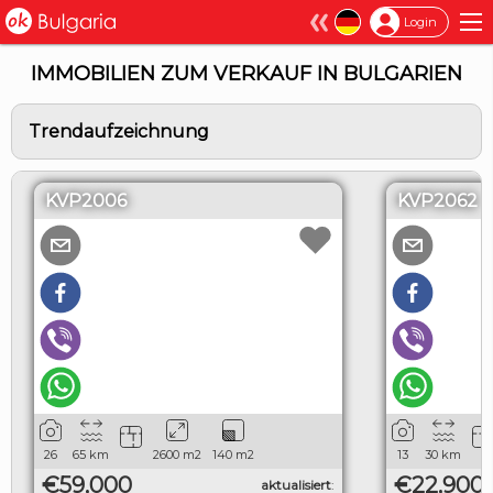
×
Login
IMMOBILIEN ZUM VERKAUF IN BULGARIEN
Trendaufzeichnung
KVP2006
KVP2062
26
65
km
2600
m2
140
m2
13
30
km
€59,000
€22,900
aktualisiert
: