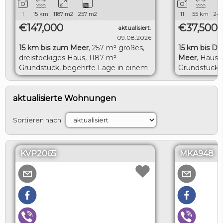
1
15
km
1187
m2
257
m2
11
55
km
24
€147,000
€37,500
aktualisiert
:
09.08.2026
15 km bis zum Meer
,
257 m² großes,
15 km bis Do
dreistöckiges Haus, 1187 m²
Meer
,
Haus 
Grundstück, begehrte Lage in einem
Grundstück m
Dorf, 15 km zum Meer
Dobritsch, 5
LOGIN
aktualisierte Wohnungen
Sortieren nach
KVP2065
MKA948