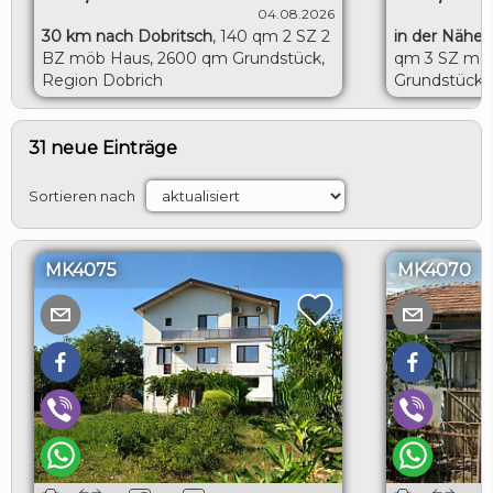
04.08.2026
30 km nach Dobritsch
,
140 qm 2 SZ 2
in der Nähe 
BZ möb Haus, 2600 qm Grundstück,
qm 3 SZ möb
Region Dobrich
Grundstück, 
Toshevo
31 neue Einträge
Sortieren nach
MK4075
MK4070