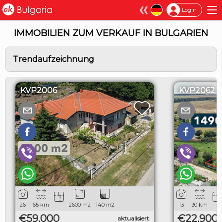
×
Login
IMMOBILIEN ZUM VERKAUF IN BULGARIEN
Trendaufzeichnung
KVP2006
KVP2062
26
65
km
2600
m2
140
m2
13
30
km
€59,000
€22,900
aktualisiert
: