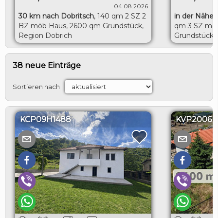
04.08.2026
30 km nach Dobritsch
,
140 qm 2 SZ 2
in der Nähe 
BZ möb Haus, 2600 qm Grundstück,
qm 3 SZ möb
Region Dobrich
Grundstück, 
Toshevo
38 neue Einträge
Sortieren nach
KCP09H1488
KVP2006