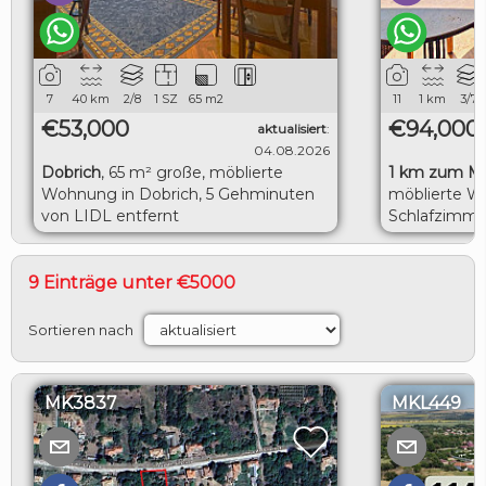
7
40
km
2/8
1 SZ
65
m2
11
1
km
3/7
€53,000
€94,000
aktualisiert
:
04.08.2026
Dobrich
,
65 m² große, möblierte
1 km zum M
Wohnung in Dobrich, 5 Gehminuten
möblierte W
von LIDL entfernt
Schlafzimme
herrlicher M
9 Einträge unter €5000
Sortieren nach
MK3837
MKL449