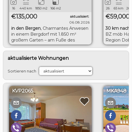
16
440
km
1850
m2
166
m2
26
65
km
260
€135,000
€59,000
aktualisiert
:
06.08.2026
in den Bergen
,
Charmantes Anwesen
30 km nach 
in einem Bergdorf mit 1.850 m²
BZ möb Haus
großem Garten – am Fuße des
Region Dobr
Balkangebirges
LOGIN
aktualisierte Wohnungen
Sortieren nach
KVP2065
MKA948