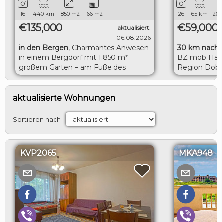
16
440
km
1850
m2
166
m2
26
65
km
260
€135,000
€59,000
aktualisiert
:
06.08.2026
in den Bergen
,
Charmantes Anwesen
30 km nach 
in einem Bergdorf mit 1.850 m²
BZ möb Haus
großem Garten – am Fuße des
Region Dobr
Balkangebirges
LOGIN
aktualisierte Wohnungen
Sortieren nach
KVP2065
MKA948