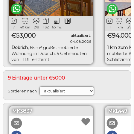
7
40
km
2/8
1 SZ
65
m2
11
1
km
3/7
€53,000
€94,000
aktualisiert
:
04.08.2026
Dobrich
,
65 m² große, möblierte
1 km zum M
Wohnung in Dobrich, 5 Gehminuten
möblierte W
von LIDL entfernt
Schlafzimme
herrlicher M
9 Einträge unter €5000
Sortieren nach
MK3837
MKL449