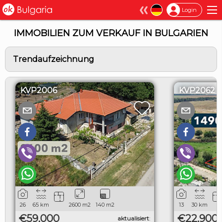
×
Login
IMMOBILIEN ZUM VERKAUF IN BULGARIEN
Trendaufzeichnung
KVP2006
KVP2062
26
65
km
2600
m2
140
m2
13
30
km
€59,000
€22,900
aktualisiert
: