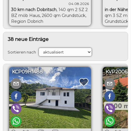
04.08.2026
30 km nach Dobritsch
,
140 qm 2 SZ 2
in der Nähe 
BZ möb Haus, 2600 qm Grundstück,
qm 3 SZ möb
Region Dobrich
Grundstück, 
Toshevo
38 neue Einträge
Sortieren nach
KCP09H1488
KVP2006