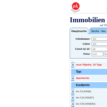
Immobilien 
auf VOX
Hauptsuche
Suche - km.
Schlafzimmer:
Gebiet:
Grund m2 ab:
Preise:
neue Objekte, 10 Tage
Typ:
Apartments
Kaufpreis:
bis €5,000(8)
bis €10,000(87)
bis €30,000(684)