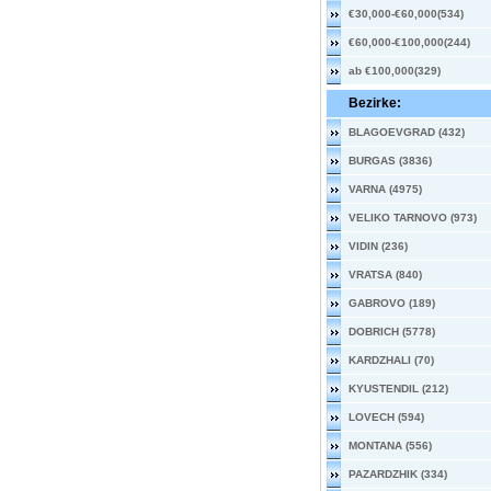
€30,000-€60,000(534)
€60,000-€100,000(244)
ab €100,000(329)
Bezirke:
BLAGOEVGRAD (432)
BURGAS (3836)
VARNA (4975)
VELIKO TARNOVO (973)
VIDIN (236)
VRATSA (840)
GABROVO (189)
DOBRICH (5778)
KARDZHALI (70)
KYUSTENDIL (212)
LOVECH (594)
MONTANA (556)
PAZARDZHIK (334)