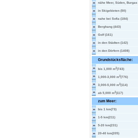
nähe Meer, Süden, Burgas 
in Skigebieten (50)
nahe bei Sofia (184)
Berghang (443)
Golf (161)
in den Städten (142)
in den Dörfern (1408)
Grundstücksfläche:
2
bis 1,000 m
(743)
2
1,000-3,000 m
(776)
2
3,000-5,000 m
(114)
2
ab 5,000 m
(117)
zum Meer:
bis 1 km(73)
1-5 km(211)
5-20 km(231)
20-40 km(205)