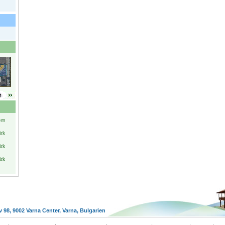
ien
irk
irk
irk
v 98, 9002 Varna Center, Varna, Bulgarien