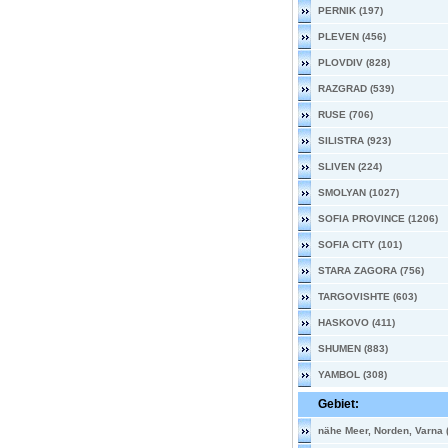
PERNIK (197)
PLEVEN (456)
PLOVDIV (828)
RAZGRAD (539)
RUSE (706)
SILISTRA (923)
SLIVEN (224)
SMOLYAN (1027)
SOFIA PROVINCE (1206)
SOFIA CITY (101)
STARA ZAGORA (756)
TARGOVISHTE (603)
HASKOVO (411)
SHUMEN (883)
YAMBOL (308)
Gebiet:
nähe Meer, Norden, Varna 