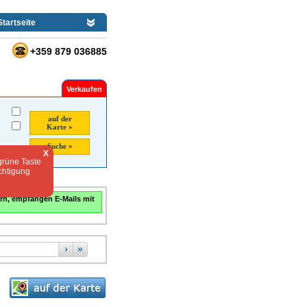
Startseite
+359 879 036885
Verkaufen
auf der
Karte »
Suche »
X
grüne Taste
chtigung
rn, empfangen E-Mails mit
›
»