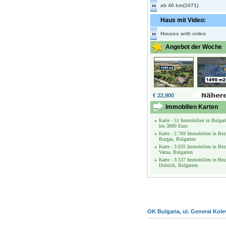
ab 40 km(1071)
Haus mit Video:
Houses with video
Angebot der Woche
€ 22,900
Immobilien Karten
»
Karte - 51 Immobilien in Bulgar
bis 3000 Euro
»
Karte - 2.769 Immobilien in Bez
Burgas, Bulgarien
»
Karte - 3.635 Immobilien in Bez
Varna, Bulgarien
»
Karte - 3.537 Immobilien in Bez
Dobrich, Bulgarien
OK Bulgaria, ul. General Kole