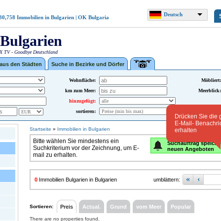
Deutsch
30,758
Immobilien in Bulgarien | OK Bulgaria
Bulgarien
 TV - Goodbye Deutschland
 aus den Städten
Suche in Bezirke und Dörfer
Wohnfläche:
Möbliert:
km zum Meer:
Meerblick:
hinzugefügt:
sortieren:
Drücken Sie die 
E-Mail- Benachri
Startseite
»
Immobilien in Bulgarien
erhalten
Bitte wählen Sie mindestens ein
Suchauftrag speiche
Suchkriterium vor der Zeichnung, um E-
neuen Angeboten
mail zu erhalten.
«
‹
0
Immobilien Bulgarien in Bulgarien
umblättern:
Sortieren:
Preis
Actual.
Grund
vom Meer
Popular
There are no properties found.