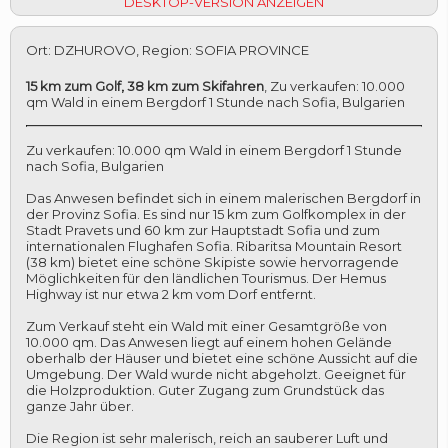
DESKTOP-VERSION ANZEIGEN
Ort
:
DZHUROVO
,
Region
:
SOFIA PROVINCE
15 km zum Golf, 38 km zum Skifahren
,
Zu verkaufen: 10.000
qm Wald in einem Bergdorf 1 Stunde nach Sofia, Bulgarien
Zu verkaufen: 10.000 qm Wald in einem Bergdorf 1 Stunde
nach Sofia, Bulgarien
Das Anwesen befindet sich in einem malerischen Bergdorf in
der Provinz Sofia. Es sind nur 15 km zum Golfkomplex in der
Stadt Pravets und 60 km zur Hauptstadt Sofia und zum
internationalen Flughafen Sofia. Ribaritsa Mountain Resort
(38 km) bietet eine schöne Skipiste sowie hervorragende
Möglichkeiten für den ländlichen Tourismus. Der Hemus
Highway ist nur etwa 2 km vom Dorf entfernt.
Zum Verkauf steht ein Wald mit einer Gesamtgröße von
10.000 qm. Das Anwesen liegt auf einem hohen Gelände
oberhalb der Häuser und bietet eine schöne Aussicht auf die
Umgebung. Der Wald wurde nicht abgeholzt. Geeignet für
die Holzproduktion. Guter Zugang zum Grundstück das
ganze Jahr über.
Die Region ist sehr malerisch, reich an sauberer Luft und