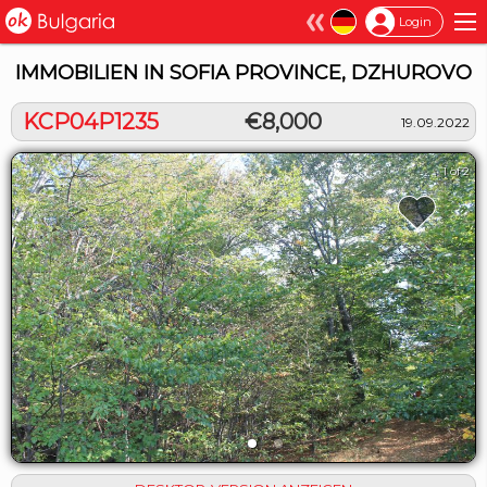
×
Login
IMMOBILIEN IN SOFIA PROVINCE, DZHUROVO
KCP04P1235
€8,000
19.09.2022
1 of 2