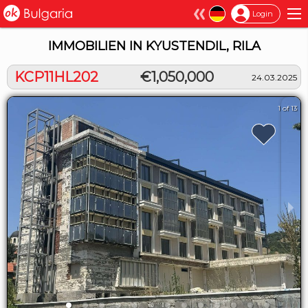
×
Login
IMMOBILIEN IN KYUSTENDIL, RILA
KCP11HL202
€1,050,000
24.03.2025
1 of 13