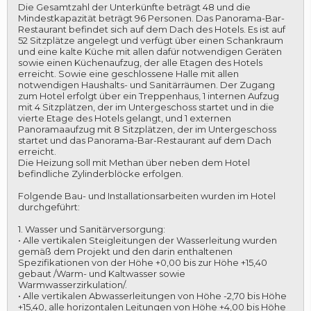
Die Gesamtzahl der Unterkünfte beträgt 48 und die
Mindestkapazität beträgt 96 Personen. Das Panorama-Bar-
Restaurant befindet sich auf dem Dach des Hotels. Es ist auf
52 Sitzplätze angelegt und verfügt über einen Schankraum
und eine kalte Küche mit allen dafür notwendigen Geräten
sowie einen Küchenaufzug, der alle Etagen des Hotels
erreicht. Sowie eine geschlossene Halle mit allen
notwendigen Haushalts- und Sanitärräumen. Der Zugang
zum Hotel erfolgt über ein Treppenhaus, 1 internen Aufzug
mit 4 Sitzplätzen, der im Untergeschoss startet und in die
vierte Etage des Hotels gelangt, und 1 externen
Panoramaaufzug mit 8 Sitzplätzen, der im Untergeschoss
startet und das Panorama-Bar-Restaurant auf dem Dach
erreicht.
Die Heizung soll mit Methan über neben dem Hotel
befindliche Zylinderblöcke erfolgen.
Folgende Bau- und Installationsarbeiten wurden im Hotel
durchgeführt:
1. Wasser und Sanitärversorgung:
• Alle vertikalen Steigleitungen der Wasserleitung wurden
gemäß dem Projekt und den darin enthaltenen
Spezifikationen von der Höhe +0,00 bis zur Höhe +15,40
gebaut /Warm- und Kaltwasser sowie
Warmwasserzirkulation/.
• Alle vertikalen Abwasserleitungen von Höhe -2,70 bis Höhe
+15,40, alle horizontalen Leitungen von Höhe +4,00 bis Höhe