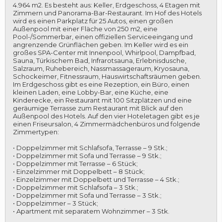
4.964 m2. Es besteht aus: Keller, Erdgeschoss, 4 Etagen mit
Zimmern und Panorama-Bar-Restaurant. Im Hof des Hotels
wird es einen Parkplatz für 25 Autos, einen großen
Außenpool mit einer Fläche von 250 m2, eine
Pool-/Sommerbar, einen offiziellen Serviceeingang und
angrenzende Grünflächen geben. Im Keller wird es ein
großes SPA-Center mit Innenpool, Whirlpool, Dampfbad,
Sauna, Türkischem Bad, Infrarotsauna, Erlebnisdusche,
Salzraum, Ruhebereich, Nassmassageraum, Kryosauna,
Schockeimer, Fitnessraum, Hauswirtschaftsräumen geben.
Im Erdgeschoss gibt es eine Rezeption, ein Büro, einen
kleinen Laden, eine Lobby-Bar, eine Küche, eine
Kinderecke, ein Restaurant mit 100 Sitzplätzen und eine
geräumige Terrasse zum Restaurant mit Blick auf den
Außenpool des Hotels. Auf den vier Hoteletagen gibt es je
einen Friseursalon, 4 Zimmermädchenbüros und folgende
Zimmertypen:
• Doppelzimmer mit Schlafsofa, Terrasse – 9 Stk.;
• Doppelzimmer mit Sofa und Terrasse – 9 Stk.;
• Doppelzimmer mit Terrasse – 6 Stück;
• Einzelzimmer mit Doppelbett – 8 Stück;
• Einzelzimmer mit Doppelbett und Terrasse – 4 Stk.;
• Doppelzimmer mit Schlafsofa – 3 Stk.;
• Doppelzimmer mit Sofa und Terrasse – 3 Stk.;
• Doppelzimmer – 3 Stück;
• Apartment mit separatem Wohnzimmer – 3 Stk.