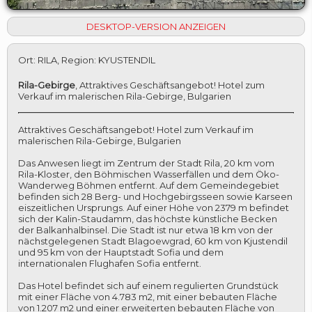
DESKTOP-VERSION ANZEIGEN
Ort
:
RILA
,
Region
:
KYUSTENDIL
Rila-Gebirge
,
Attraktives Geschäftsangebot! Hotel zum
Verkauf im malerischen Rila-Gebirge, Bulgarien
Attraktives Geschäftsangebot! Hotel zum Verkauf im
malerischen Rila-Gebirge, Bulgarien
Das Anwesen liegt im Zentrum der Stadt Rila, 20 km vom
Rila-Kloster, den Böhmischen Wasserfällen und dem Öko-
Wanderweg Böhmen entfernt. Auf dem Gemeindegebiet
befinden sich 28 Berg- und Hochgebirgsseen sowie Karseen
eiszeitlichen Ursprungs. Auf einer Höhe von 2379 m befindet
sich der Kalin-Staudamm, das höchste künstliche Becken
der Balkanhalbinsel. Die Stadt ist nur etwa 18 km von der
nächstgelegenen Stadt Blagoewgrad, 60 km von Kjustendil
und 95 km von der Hauptstadt Sofia und dem
internationalen Flughafen Sofia entfernt.
Das Hotel befindet sich auf einem regulierten Grundstück
mit einer Fläche von 4.783 m2, mit einer bebauten Fläche
von 1.207 m2 und einer erweiterten bebauten Fläche von