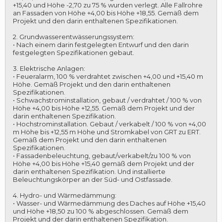
+15,40 und Höhe -2,70 zu 75 % wurden verlegt. Alle Fallrohre
an Fassaden von Höhe +4,00 bis Höhe +18,55. Gemäß dem
Projekt und den darin enthaltenen Spezifikationen.
2. Grundwasserentwässerungssystem:
• Nach einem darin festgelegten Entwurf und den darin
festgelegten Spezifikationen gebaut.
3. Elektrische Anlagen:
• Feueralarm, 100 % verdrahtet zwischen +4,00 und +15,40 m
Höhe. Gemäß Projekt und den darin enthaltenen
Spezifikationen.
• Schwachstrominstallation, gebaut / verdrahtet / 100 % von
Höhe +4,00 bis Höhe +12,55. Gemäß dem Projekt und der
darin enthaltenen Spezifikation.
• Hochstrominstallation. Gebaut / verkabelt / 100 % von +4,00
m Höhe bis +12,55 m Höhe und Stromkabel von GRT zu ERT.
Gemäß dem Projekt und den darin enthaltenen
Spezifikationen.
• Fassadenbeleuchtung, gebaut/verkabelt/zu 100 % von
Höhe +4,00 bis Höhe +15,40 gemäß dem Projekt und der
darin enthaltenen Spezifikation. Und installierte
Beleuchtungskörper an der Süd- und Ostfassade.
4. Hydro- und Wärmedämmung:
LOGIN
• Wasser- und Wärmedämmung des Daches auf Höhe +15,40
und Höhe +18,50 zu 100 % abgeschlossen. Gemäß dem
Projekt und der darin enthaltenen Spezifikation.