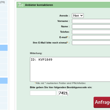
(70)
Anbieter kontaktieren
Anrede :
Vorname :
Name :
Telefon:
E-mail
*
:
Ihre E-Mail bitte noch einmal
*
:
Mitteilung:
*
Alle mit * markierten Felder sind Pflichtfelder.
Bitte geben Sie hier folgenden Bestätigunscode ein: