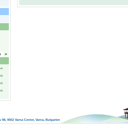
ien
irk
irk
irk
v 98, 9002 Varna Center, Varna, Bulgarien