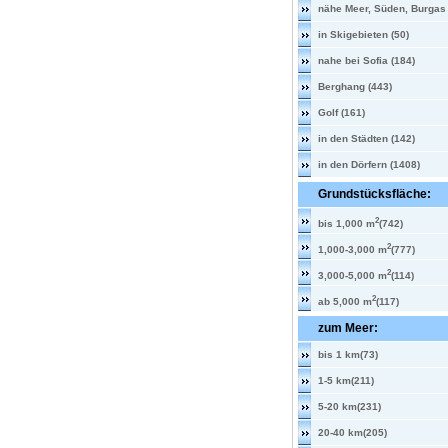
nähe Meer, Süden, Burgas 
in Skigebieten (50)
nahe bei Sofia (184)
Berghang (443)
Golf (161)
in den Städten (142)
in den Dörfern (1408)
Grundstücksfläche:
2
bis 1,000 m
(742)
2
1,000-3,000 m
(777)
2
3,000-5,000 m
(114)
2
ab 5,000 m
(117)
zum Meer:
bis 1 km(73)
1-5 km(211)
5-20 km(231)
20-40 km(205)