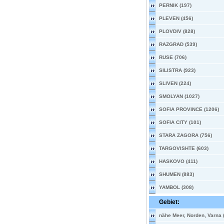
PERNIK (197)
PLEVEN (456)
PLOVDIV (828)
RAZGRAD (539)
RUSE (706)
SILISTRA (923)
SLIVEN (224)
SMOLYAN (1027)
SOFIA PROVINCE (1206)
SOFIA CITY (101)
STARA ZAGORA (756)
TARGOVISHTE (603)
HASKOVO (411)
SHUMEN (883)
YAMBOL (308)
Gebiet:
nähe Meer, Norden, Varna 