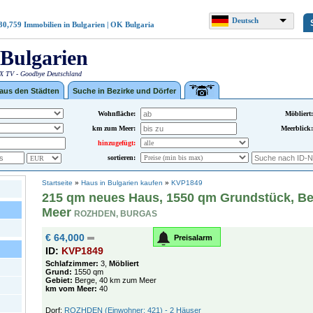
Deutsch
30,759
Immobilien in Bulgarien | OK Bulgaria
Bulgarien
 TV - Goodbye Deutschland
 aus den Städten
Suche in Bezirke und Dörfer
Wohnfläche:
Möbliert:
km zum Meer:
Meerblick:
hinzugefügt:
sortieren:
Startseite
»
Haus in Bulgarien kaufen
»
KVP1849
215 qm neues Haus, 1550 qm Grundstück, Be
Meer
ROZHDEN, BURGAS
€ 64,000
Preisalarm
ID:
KVP1849
Schlafzimmer:
3,
Möbliert
Grund:
1550 qm
Gebiet:
Berge, 40 km zum Meer
km vom Meer:
40
Dorf:
ROZHDEN (Einwohner: 421) - 2 Häuser