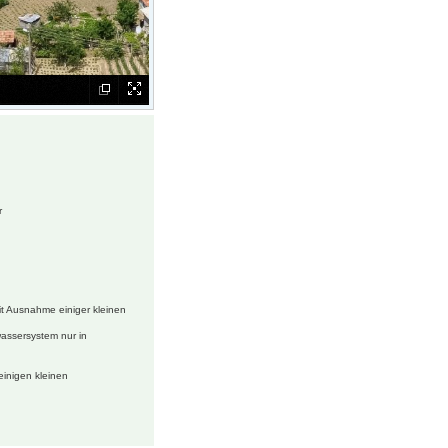
r
t Ausnahme einiger kleinen
wassersystem nur in
einigen kleinen