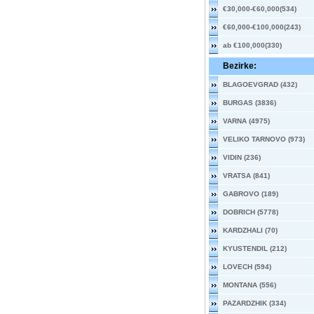
€30,000-€60,000(534)
€60,000-€100,000(243)
ab €100,000(330)
Bezirke:
BLAGOEVGRAD (432)
BURGAS (3836)
VARNA (4975)
VELIKO TARNOVO (973)
VIDIN (236)
VRATSA (841)
GABROVO (189)
DOBRICH (5778)
KARDZHALI (70)
KYUSTENDIL (212)
LOVECH (594)
MONTANA (556)
PAZARDZHIK (334)