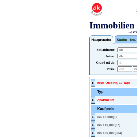
Immobilien 
auf VOX
Hauptsuche
Suche - km.
Schlafzimmer:
Gebiet:
Grund m2 ab:
Preise:
neue Objekte, 10 Tage
Typ:
Apartments
Kaufpreis:
bis €5,000(8)
bis €10,000(87)
bis €30,000(684)