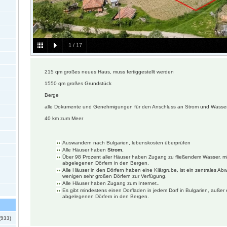
1
/
17
215 qm großes neues Haus, muss fertiggestellt werden
1550 qm großes Grundstück
Berge
alle Dokumente und Genehmigungen für den Anschluss an Strom und Wasse
40 km zum Meer
Auswandern nach Bulgarien, lebenskosten überprüfen
Alle Häuser haben
Strom.
Über 98 Prozent aller Häuser haben Zugang zu fließendem Wasser, mi
abgelegenen Dörfern in den Bergen.
Alle Häuser in den Dörfern haben eine Klärgrube, ist ein zentrales Ab
wenigen sehr großen Dörfern zur Verfügung.
Alle Häuser haben Zugang zum Internet..
Es gibt mindestens einen Dorfladen in jedem Dorf in Bulgarien, außer 
abgelegenen Dörfern in den Bergen.
(933)