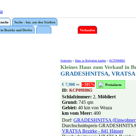
ia
suche
Suche - km. aus den Städten
 in Bezirke und Dörfer
Verkaufen
Startseite
»
Haus in Bulgarien kaufen
»
KCP09H865
Kleines Haus zum Verkauf in B
GRADESHNITSA, VRATSA
€ 7,900
+105%
Preisalarm
ID:
KCP09H865
Schlafzimmer:
2,
Möbliert
Grund:
745 qm
Gebiet:
40 km von Wraza
km vom Meer:
400
Dorf:
GRADESHNITSA (Einwohner: 4
Durchschnittspreis GRADESHNITSA 
VRATSA Bezirke - 841 Häuser