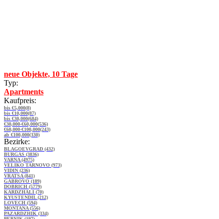
neue Objekte, 10 Tage
Typ:
Apartments
Kaufpreis:
bis €5,000(8)
bis €10,000(87)
bis €30,000(684)
€30,000-€60,000(536)
€60,000-€100,000(243)
ab €100,000(330)
Bezirke:
BLAGOEVGRAD (432)
BURGAS (3836)
VARNA (4975)
VELIKO TARNOVO (973)
VIDIN (236)
VRATSA (841)
GABROVO (189)
DOBRICH (5779)
KARDZHALI (70)
KYUSTENDIL (212)
LOVECH (594)
MONTANA (556)
PAZARDZHIK (334)
PERNIK (197)