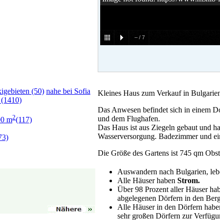
–
/
7
kigebieten (50)
nahe bei Sofia
Kleines Haus zum Verkauf in Bulgarie
 (1410)
Das Anwesen befindet sich in einem D
2
und dem Flughafen.
00 m
(117)
Das Haus ist aus Ziegeln gebaut und h
Wasserversorgung. Badezimmer und ein
73)
Die Größe des Gartens ist 745 qm Ob
Auswandern nach Bulgarien, leb
Alle Häuser haben
Strom.
Über 98 Prozent aller Häuser ha
abgelegenen Dörfern in den Ber
Alle Häuser in den Dörfern haben
sehr großen Dörfern zur Verfügu