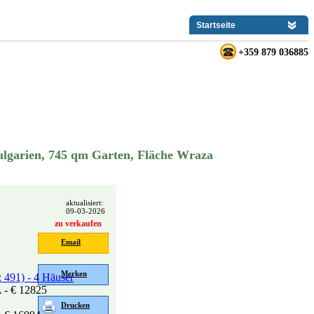
Startseite
+359 879 036885
ulgarien, 745 qm Garten, Fläche Wraza
aktualisiert:
09-03-2026
zu verkaufen
Email
Merken
91) - 4 Häuser
- € 12825
Drucken