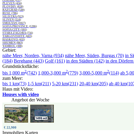
PLEVEN (456)
PLOVDIV (828)
RAZGRAD (540)
RUSE (706)
SILISTRA (923)
SLIVEN (224)
SMOLYAN (1027)
SOFIA PROVINCE (1206)
SOFIA CITY (101)
STARA ZAGORA (756)
TARGOVISHTE (603)
HASKOVO (411)
SHUMEN (883)
YAMBOL (308)
Gebiet:
nähe Meer, Norden, Varna (934)
nähe Meer, Süden, Burgas (70)
in S
(184)
Berghang (443)
Golf (161)
in den Städten (142)
in den Dörfern
Grundstücksfläche:
2
2
2
bis 1,000 m
(742)
1,000-3,000 m
(779)
3,000-5,000 m
(114)
ab 5,0
zum Meer:
bis 1 km(73)
1-5 km(211)
5-20 km(231)
20-40 km(205)
ab 40 km(10
Haus mit Video:
Houses with video
Angebot der Woche
€ 22,900
Immobilien Karten