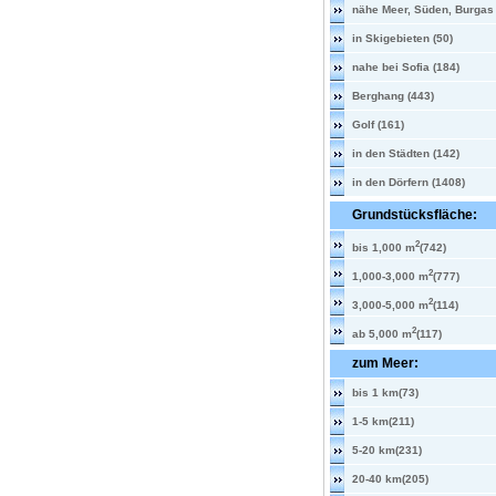
nähe Meer, Süden, Burgas 
in Skigebieten (50)
nahe bei Sofia (184)
Berghang (443)
Golf (161)
in den Städten (142)
in den Dörfern (1408)
Grundstücksfläche:
2
bis 1,000 m
(742)
2
1,000-3,000 m
(777)
2
3,000-5,000 m
(114)
2
ab 5,000 m
(117)
zum Meer:
bis 1 km(73)
1-5 km(211)
5-20 km(231)
20-40 km(205)