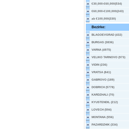
€30,000-€60,000(534)
€60,000-€100,000(243)
ab €100,000(330)
Bezirke:
BLAGOEVGRAD (432)
BURGAS (3836)
VARNA (4975)
VELIKO TARNOVO (973)
VIDIN (236)
VRATSA (841)
GABROVO (189)
DOBRICH (5778)
KARDZHALI (70)
KYUSTENDIL (212)
LOVECH (594)
MONTANA (556)
PAZARDZHIK (334)