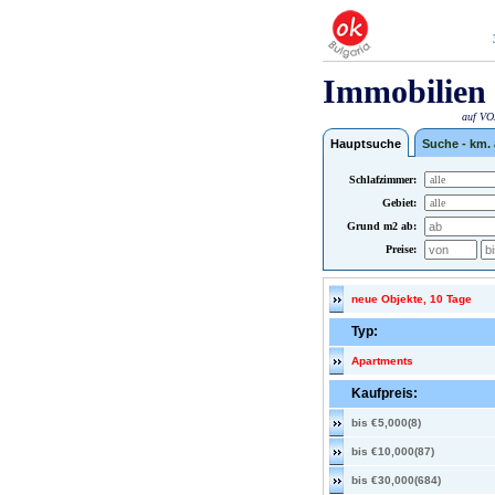
Immobilien 
auf VOX
Hauptsuche
Suche - km.
Schlafzimmer:
Gebiet:
Grund m2 ab:
Preise:
neue Objekte, 10 Tage
Typ:
Apartments
Kaufpreis:
bis €5,000(8)
bis €10,000(87)
bis €30,000(684)