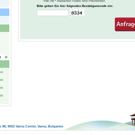
*
Alle mit * markierten Felder sind Pflichtfelder.
Bitte geben Sie hier folgenden Bestätigunscode ein:
ien
irk
irk
irk
v 98, 9002 Varna Center, Varna, Bulgarien