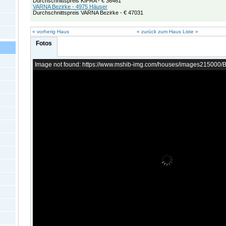
Durchschnittspreis KIPRA - € 36461
VARNA Bezirke - 4975 Häuser
Durchschnittspreis VARNA Bezirke - € 47031
« vorherig Haus
« zurück zum Haus Liste »
Fotos
Image not found: https://www.mshib-img.com/houses/images215000