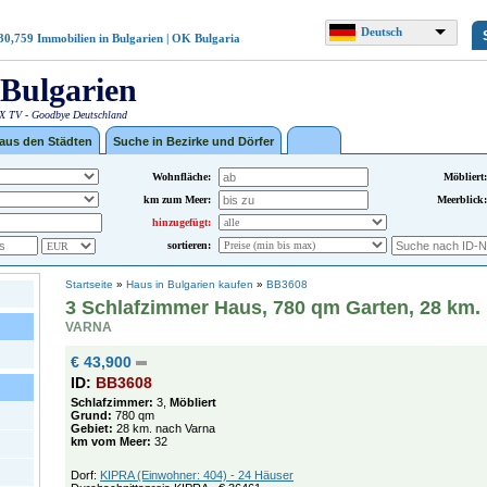
Deutsch
30,759
Immobilien in Bulgarien | OK Bulgaria
Bulgarien
 TV - Goodbye Deutschland
 aus den Städten
Suche in Bezirke und Dörfer
Wohnfläche:
Möbliert:
km zum Meer:
Meerblick:
hinzugefügt:
sortieren:
Startseite
»
Haus in Bulgarien kaufen
»
BB3608
3 Schlafzimmer Haus, 780 qm Garten, 28 km.
VARNA
€ 43,900
ID:
BB3608
Schlafzimmer:
3,
Möbliert
Grund:
780 qm
Gebiet:
28 km. nach Varna
km vom Meer:
32
Dorf:
KIPRA (Einwohner: 404) - 24 Häuser