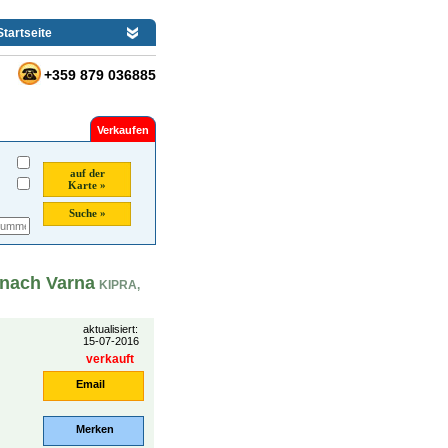
Startseite
+359 879 036885
Verkaufen
auf der
Karte »
Suche »
 nach Varna
KIPRA,
aktualisiert:
15-07-2016
verkauft
Email
Merken