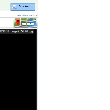
Drucken
nächsten Haus »
/BB3608_large215226.jpg