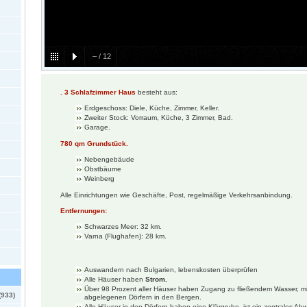
–
/
12
. 3 Schlafzimmer Haus
besteht aus:
Erdgeschoss: Diele, Küche, Zimmer, Keller.
Zweiter Stock: Vorraum, Küche, 3 Zimmer, Bad.
Garage.
780 qm Grundstück.
Nebengebäude
Obstbäume
Weinberg
Alle Einrichtungen wie Geschäfte, Post, regelmäßige Verkehrsanbindung.
Entfernungen:
Schwarzes Meer: 32 km.
Varna (Flughafen): 28 km.
Auswandern nach Bulgarien, lebenskosten überprüfen
Alle Häuser haben
Strom.
Über 98 Prozent aller Häuser haben Zugang zu fließendem Wasser, mi
(933)
abgelegenen Dörfern in den Bergen.
Alle Häuser in den Dörfern haben eine Klärgrube, ist ein zentrales Ab