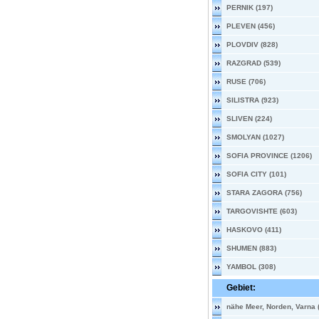
PERNIK (197)
PLEVEN (456)
PLOVDIV (828)
RAZGRAD (539)
RUSE (706)
SILISTRA (923)
SLIVEN (224)
SMOLYAN (1027)
SOFIA PROVINCE (1206)
SOFIA CITY (101)
STARA ZAGORA (756)
TARGOVISHTE (603)
HASKOVO (411)
SHUMEN (883)
YAMBOL (308)
Gebiet:
nähe Meer, Norden, Varna 