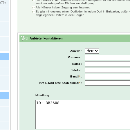
(70)
wenigen sehr großen Dörfern zur Verfügung.
Alle Häuser haben Zugang zum Internet..
Es gibt mindestens einen Dorfladen in jedem Dorf in Bulgarien, außer 
abgelegenen Dörfern in den Bergen.
Anbieter kontaktieren
Anrede :
Vorname :
Name :
Telefon:
E-mail
*
:
Ihre E-Mail bitte noch einmal
*
:
Mitteilung: