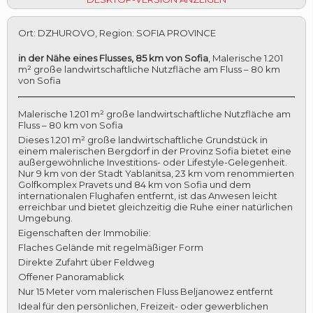
Ort
:
DZHUROVO
,
Region
:
SOFIA PROVINCE
in der Nähe eines Flusses, 85 km von Sofia
,
Malerische 1.201
m² große landwirtschaftliche Nutzfläche am Fluss – 80 km
von Sofia
Malerische 1.201 m² große landwirtschaftliche Nutzfläche am
Fluss – 80 km von Sofia
Dieses 1.201 m² große landwirtschaftliche Grundstück in
einem malerischen Bergdorf in der Provinz Sofia bietet eine
außergewöhnliche Investitions- oder Lifestyle-Gelegenheit.
Nur 9 km von der Stadt Yablanitsa, 23 km vom renommierten
Golfkomplex Pravets und 84 km von Sofia und dem
internationalen Flughafen entfernt, ist das Anwesen leicht
erreichbar und bietet gleichzeitig die Ruhe einer natürlichen
Umgebung.
Eigenschaften der Immobilie:
Flaches Gelände mit regelmäßiger Form
Direkte Zufahrt über Feldweg
Offener Panoramablick
Nur 15 Meter vom malerischen Fluss Beljanowez entfernt
Ideal für den persönlichen, Freizeit- oder gewerblichen