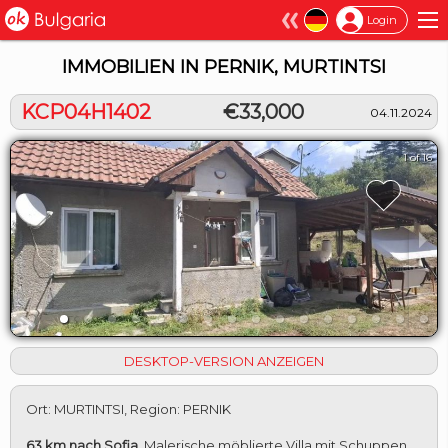
×
Login
IMMOBILIEN IN PERNIK, MURTINTSI
KCP04H1402
€33,000
04.11.2024
1 of 16
DESKTOP-VERSION ANZEIGEN
Ort
:
MURTINTSI
,
Region
:
PERNIK
63 km nach Sofia
,
Malerische möblierte Villa mit Schuppen