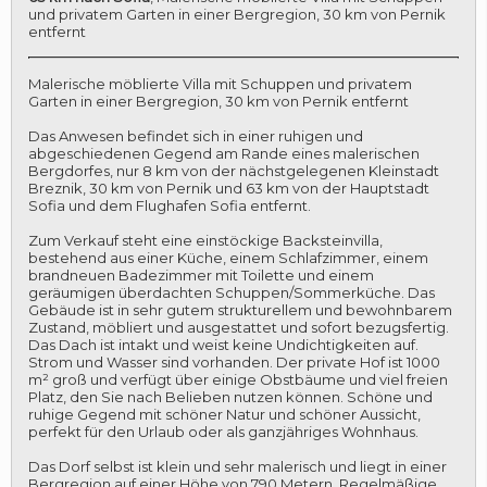
und privatem Garten in einer Bergregion, 30 km von Pernik
entfernt
Malerische möblierte Villa mit Schuppen und privatem
Garten in einer Bergregion, 30 km von Pernik entfernt
Das Anwesen befindet sich in einer ruhigen und
abgeschiedenen Gegend am Rande eines malerischen
Bergdorfes, nur 8 km von der nächstgelegenen Kleinstadt
Breznik, 30 km von Pernik und 63 km von der Hauptstadt
Sofia und dem Flughafen Sofia entfernt.
Zum Verkauf steht eine einstöckige Backsteinvilla,
bestehend aus einer Küche, einem Schlafzimmer, einem
brandneuen Badezimmer mit Toilette und einem
geräumigen überdachten Schuppen/Sommerküche. Das
Gebäude ist in sehr gutem strukturellem und bewohnbarem
Zustand, möbliert und ausgestattet und sofort bezugsfertig.
Das Dach ist intakt und weist keine Undichtigkeiten auf.
Strom und Wasser sind vorhanden. Der private Hof ist 1000
m² groß und verfügt über einige Obstbäume und viel freien
Platz, den Sie nach Belieben nutzen können. Schöne und
ruhige Gegend mit schöner Natur und schöner Aussicht,
perfekt für den Urlaub oder als ganzjähriges Wohnhaus.
Das Dorf selbst ist klein und sehr malerisch und liegt in einer
Bergregion auf einer Höhe von 790 Metern. Regelmäßige