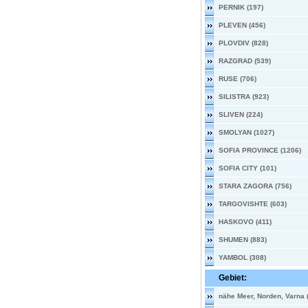
PERNIK (197)
PLEVEN (456)
PLOVDIV (828)
RAZGRAD (539)
RUSE (706)
SILISTRA (923)
SLIVEN (224)
SMOLYAN (1027)
SOFIA PROVINCE (1206)
SOFIA CITY (101)
STARA ZAGORA (756)
TARGOVISHTE (603)
HASKOVO (411)
SHUMEN (883)
YAMBOL (308)
Gebiet:
nähe Meer, Norden, Varna 