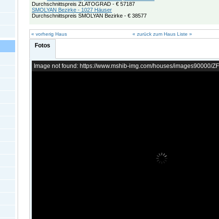
Durchschnittspreis ZLATOGRAD - € 57187
SMOLYAN Bezirke - 1027 Häuser
Durchschnittspreis SMOLYAN Bezirke - € 38577
« vorherig Haus
« zurück zum Haus Liste »
Fotos
Image not found: https://www.mshib-img.com/houses/images90000/Z