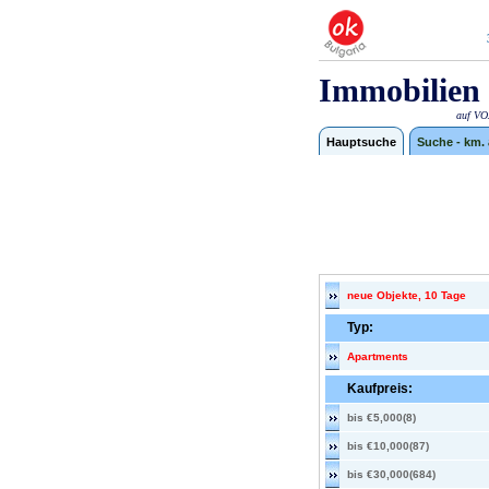
Immobilien 
auf VOX
Hauptsuche
Suche - km.
neue Objekte, 10 Tage
Typ:
Apartments
Kaufpreis:
bis €5,000(8)
bis €10,000(87)
bis €30,000(684)