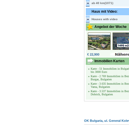
ab 40 km(1071)
Haus mit Video:
Houses with video
Angebot der Woche
€ 22,900
Immobilien Karten
»
Karte - 51 Immobilien in Bulgar
bis 3000 Euro
»
Karte - 2.769 Immobilien in Bez
Burgas, Bulgarien
»
Karte - 3.635 Immobilien in Bez
Varna, Bulgarien
»
Karte - 3.537 Immobilien in Bez
Dobrich, Bulgarien
OK Bulgaria, ul. General Kole