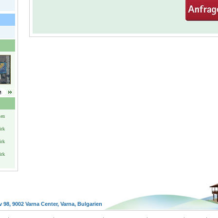
ien
irk
irk
irk
v 98, 9002 Varna Center, Varna, Bulgarien