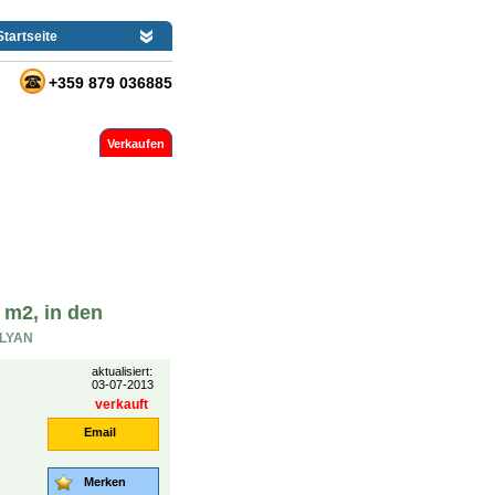
Startseite
+359 879 036885
Verkaufen
 m2, in den
LYAN
aktualisiert:
03-07-2013
verkauft
Email
Merken