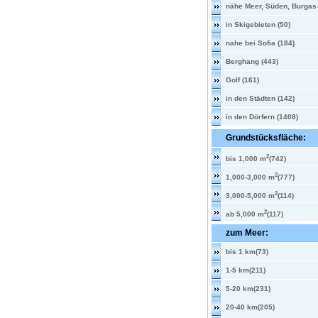
nähe Meer, Süden, Burgas 
in Skigebieten (50)
nahe bei Sofia (184)
Berghang (443)
Golf (161)
in den Städten (142)
in den Dörfern (1408)
Grundstücksfläche:
2
bis 1,000 m
(742)
2
1,000-3,000 m
(777)
2
3,000-5,000 m
(114)
2
ab 5,000 m
(117)
zum Meer:
bis 1 km(73)
1-5 km(211)
5-20 km(231)
20-40 km(205)