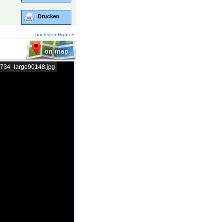
Drucken
nächsten Haus »
F734_large90148.jpg