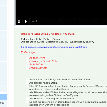
–
/
9
Haus der Fläche 99 m2 Grundstück 400 m2 in
Erdgeschoss Keller, Balken, Böden,
Zweiter Stock: Küche, Esszimmer, Bad, WC, Waschküche, Balkon,
Es ist möglich, Ergänzung und Erweiterung zum Gästehaus
Entfernungen:
Aegean-70km.
Pamporovo Resort, 70 km.
Sofia 300 km.
Plovdiv, 150 km.
Auswandern nach Bulgarien, lebenskosten überprüfen
Alle Häuser haben
Strom.
Über 98 Prozent aller Häuser haben Zugang zu fließendem Wasser, mi
abgelegenen Dörfern in den Bergen.
Alle Häuser in den Dörfern haben eine Klärgrube, ist ein zentrales Ab
wenigen sehr großen Dörfern zur Verfügung.
Alle Häuser haben Zugang zum Internet..
Es gibt mindestens einen Dorfladen in jedem Dorf in Bulgarien, außer 
(933)
abgelegenen Dörfern in den Bergen.