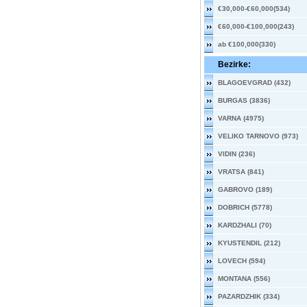
€30,000-€60,000(534)
€60,000-€100,000(243)
ab €100,000(330)
Bezirke:
BLAGOEVGRAD (432)
BURGAS (3836)
VARNA (4975)
VELIKO TARNOVO (973)
VIDIN (236)
VRATSA (841)
GABROVO (189)
DOBRICH (5778)
KARDZHALI (70)
KYUSTENDIL (212)
LOVECH (594)
MONTANA (556)
PAZARDZHIK (334)