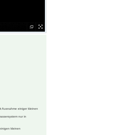
t Ausnahme einiger kleinen
wassersystem nur in
einigen kleinen