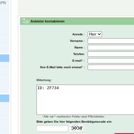
(70)
Anbieter kontaktieren
Anrede :
Vorname :
Name :
Telefon:
E-mail
*
:
Ihre E-Mail bitte noch einmal
*
:
Mitteilung:
*
Alle mit * markierten Felder sind Pflichtfelder.
Bitte geben Sie hier folgenden Bestätigunscode ein: