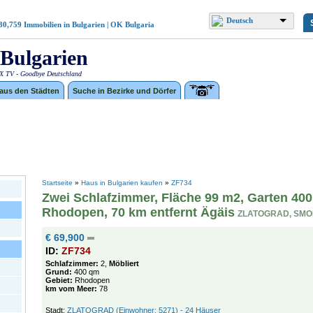
Deutsch
30,759
Immobilien in Bulgarien | OK Bulgaria
Bulgarien
 TV - Goodbye Deutschland
 aus den Städten
Suche in Bezirke und Dörfer
Startseite
»
Haus in Bulgarien kaufen
»
ZF734
Zwei Schlafzimmer, Fläche 99 m2, Garten 400
Rhodopen, 70 km entfernt Ägäis
ZLATOGRAD, SMO
€ 69,900
ID:
ZF734
Schlafzimmer:
2,
Möbliert
Grund:
400 qm
Gebiet:
Rhodopen
km vom Meer:
78
Stadt:
ZLATOGRAD (Einwohner: 5271) - 24 Häuser