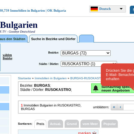
Deutsch
30,759
Immobilien in Bulgarien | OK Bulgaria
Bulgarien
 TV - Goodbye Deutschland
 aus den Städten
Suche in Bezirke und Dörfer
Bezirke:
wählen
Bezirke
Städte / Dörfer:
Drücken Sie die 
E-Mail- Benachri
Startseite
»
Immobilien in Bulgarien
»
BURGAS-RUSOKASTRO(1)
erhalten
Bezirke:
BURGAS
;
Suchauftrag speiche
Städte / Dörfer:
RUSOKASTRO
;
neuen Angeboten
1
Immobilien Bulgarien in RUSOKASTRO,
«
‹
umblättern:
BURGAS
Sortieren:
Preis
Actual.
Grund
vom Meer
Popular