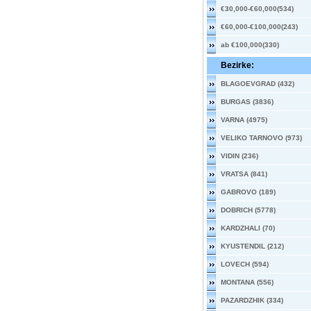
€30,000-€60,000(534)
€60,000-€100,000(243)
ab €100,000(330)
Bezirke:
BLAGOEVGRAD (432)
BURGAS (3836)
VARNA (4975)
VELIKO TARNOVO (973)
VIDIN (236)
VRATSA (841)
GABROVO (189)
DOBRICH (5778)
KARDZHALI (70)
KYUSTENDIL (212)
LOVECH (594)
MONTANA (556)
PAZARDZHIK (334)