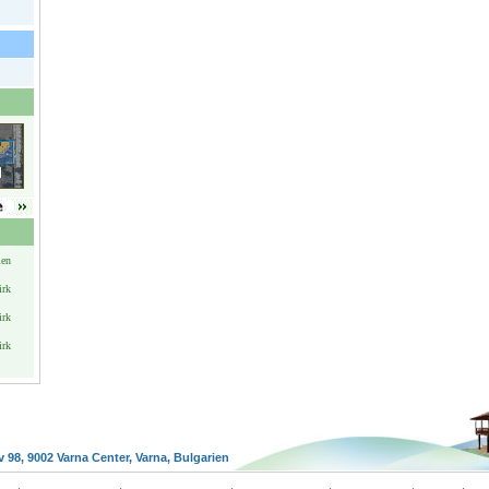
ien
irk
irk
irk
v 98, 9002 Varna Center, Varna, Bulgarien