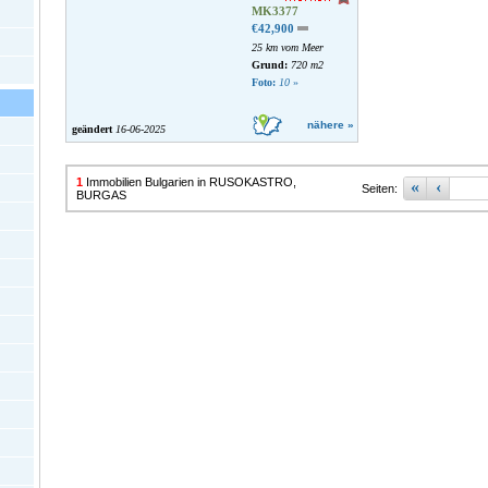
MK3377
€42,900
25 km vom Meer
Grund:
720 m2
Foto:
10
»
nähere »
geändert
16-06-2025
1
Immobilien Bulgarien in RUSOKASTRO,
«
‹
Seiten:
BURGAS