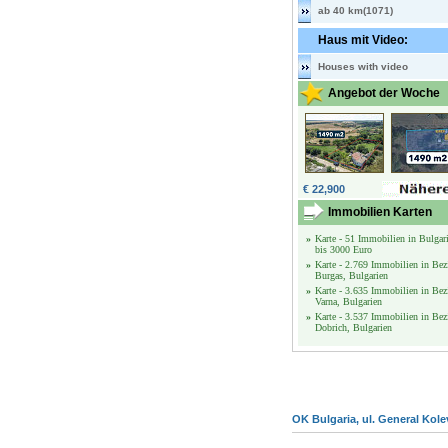
ab 40 km(1071)
Haus mit Video:
Houses with video
Angebot der Woche
€ 22,900
Immobilien Karten
»
Karte - 51 Immobilien in Bulgar
bis 3000 Euro
»
Karte - 2.769 Immobilien in Bez
Burgas, Bulgarien
»
Karte - 3.635 Immobilien in Bez
Varna, Bulgarien
»
Karte - 3.537 Immobilien in Bez
Dobrich, Bulgarien
OK Bulgaria, ul. General Kole