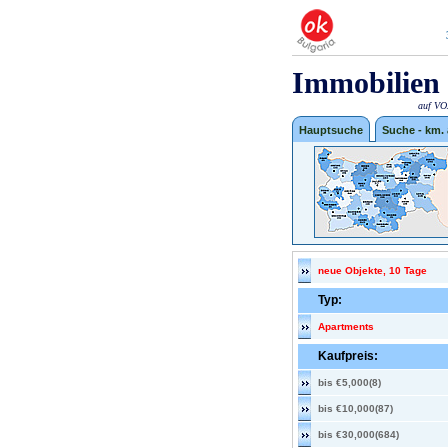
Immobilien 
auf VOX
Hauptsuche
Suche - km.
neue Objekte, 10 Tage
Typ:
Apartments
Kaufpreis:
bis €5,000(8)
bis €10,000(87)
bis €30,000(684)