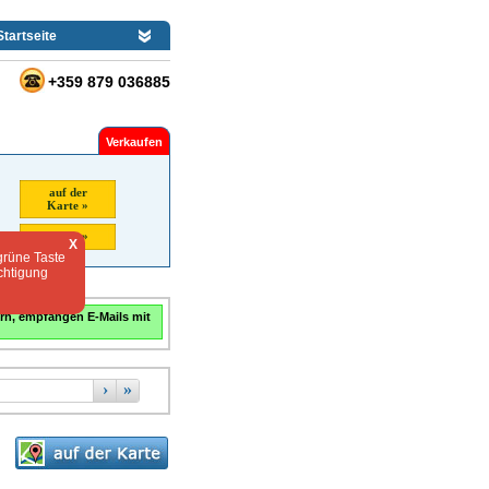
Startseite
+359 879 036885
Verkaufen
auf der
Karte »
Suche »
X
grüne Taste
chtigung
rn, empfangen E-Mails mit
›
»