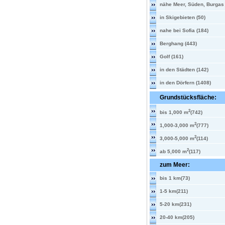
nähe Meer, Süden, Burgas 
in Skigebieten (50)
nahe bei Sofia (184)
Berghang (443)
Golf (161)
in den Städten (142)
in den Dörfern (1408)
Grundstücksfläche:
2
bis 1,000 m
(742)
2
1,000-3,000 m
(777)
2
3,000-5,000 m
(114)
2
ab 5,000 m
(117)
zum Meer:
bis 1 km(73)
1-5 km(211)
5-20 km(231)
20-40 km(205)