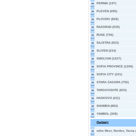
PERNIK (197)
PLEVEN (456)
PLOVDIV (828)
RAZGRAD (539)
RUSE (706)
SILISTRA (923)
SLIVEN (224)
SMOLYAN (1027)
SOFIA PROVINCE (1206)
SOFIA CITY (101)
STARA ZAGORA (756)
TARGOVISHTE (603)
HASKOVO (411)
SHUMEN (883)
YAMBOL (308)
Gebiet:
nähe Meer, Norden, Varna 