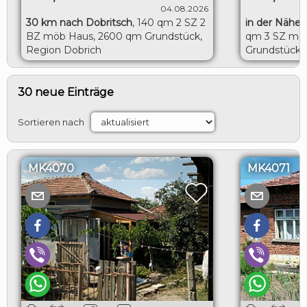
04.08.2026
30 km nach Dobritsch
,
140 qm 2 SZ 2
in der Nähe 
BZ möb Haus, 2600 qm Grundstück,
qm 3 SZ möb
Region Dobrich
Grundstück, 
Toshevo
30 neue Einträge
Sortieren nach
MK4070
MK4071