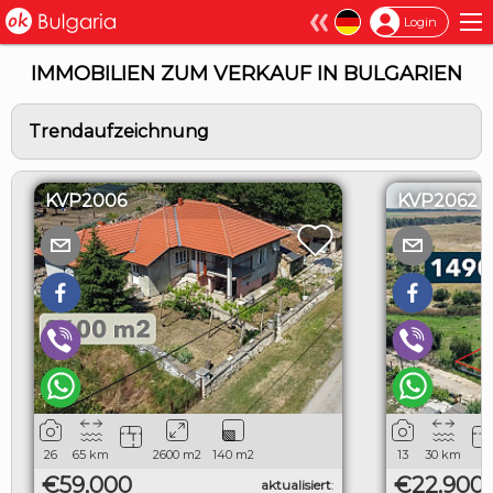
×
Login
IMMOBILIEN ZUM VERKAUF IN BULGARIEN
Trendaufzeichnung
KVP2006
KVP2062
26
65
km
2600
m2
140
m2
13
30
km
€59,000
€22,900
aktualisiert
: