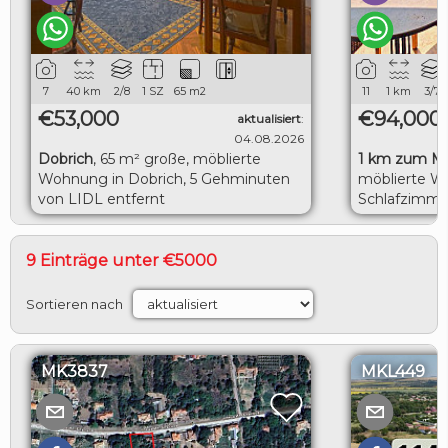
7
40
km
2/8
1 SZ
65
m2
11
1
km
3/7
€53,000
€94,000
aktualisiert
:
04.08.2026
Dobrich
,
65 m² große, möblierte
1 km zum M
Wohnung in Dobrich, 5 Gehminuten
möblierte W
von LIDL entfernt
Schlafzimme
herrlicher M
9 Einträge unter €5000
Sortieren nach
MK3837
MKL449