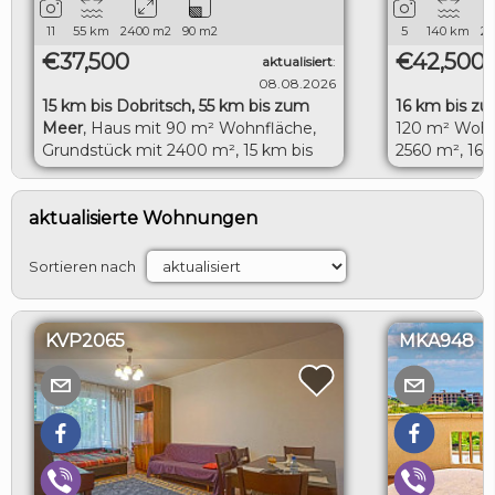
11
55
km
2400
m2
90
m2
5
140
km
20
€37,500
€42,500
aktualisiert
:
08.08.2026
15 km bis Dobritsch, 55 km bis zum
16 km bis zur
Meer
,
Haus mit 90 m² Wohnfläche,
120 m² Wohn
Grundstück mit 2400 m², 15 km bis
2560 m², 16 
Dobritsch, 55 km bis zum Meer
LOGIN
aktualisierte Wohnungen
Sortieren nach
KVP2065
MKA948