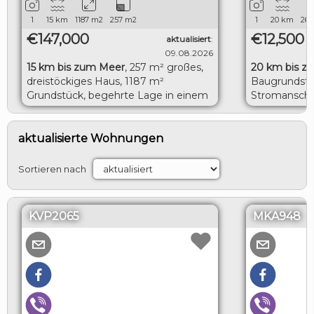
1
15
km
1187
m2
257
m2
1
20
km
265
€147,000
€12,500
aktualisiert
:
09.08.2026
15 km bis zum Meer
,
257 m² großes,
20 km bis z
dreistöckiges Haus, 1187 m²
Baugrundstü
Grundstück, begehrte Lage in einem
Stromanschl
Dorf, 15 km zum Meer
Grundstücks
Meer
LOGIN
aktualisierte Wohnungen
Sortieren nach
KVP2065
MKA948