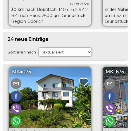
04.08.2026
30 km nach Dobritsch
,
140 qm 2 SZ 2
in der Nähe 
BZ möb Haus, 2600 qm Grundstück,
qm 3 SZ möb
Region Dobrich
Grundstück, 
Toshevo
24 neue Einträge
Sortieren nach
MK4075
MKL675