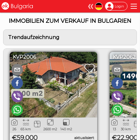
×
Login
IMMOBILIEN ZUM VERKAUF IN BULGARIEN
Trendaufzeichnung
KVP2006
KVP2062
26
65
km
2600
m2
140
m2
13
30
km
€59,000
€22,900
aktualisiert
: