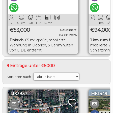
7
40
km
2/8
1 SZ
65
m2
11
1
km
3/7
€53,000
€94,000
aktualisiert
:
04.08.2026
Dobrich
,
65 m² große, möblierte
1 km zum M
Wohnung in Dobrich, 5 Gehminuten
möblierte W
von LIDL entfernt
Schlafzimme
herrlicher M
9 Einträge unter €5000
Sortieren nach
MK3837
MKL449