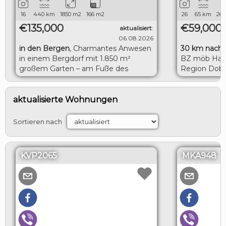
16
440
km
1850
m2
166
m2
26
65
km
260
€135,000
€59,000
aktualisiert
:
06.08.2026
in den Bergen
,
Charmantes Anwesen
30 km nach 
in einem Bergdorf mit 1.850 m²
BZ möb Haus
großem Garten – am Fuße des
Region Dobr
Balkangebirges
LOGIN
aktualisierte Wohnungen
Sortieren nach
KVP2065
MKA948