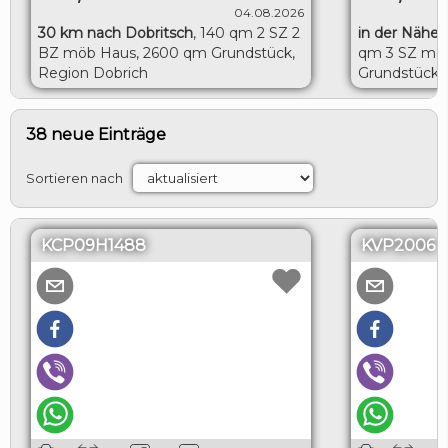
04.08.2026
30 km nach Dobritsch
,
140 qm 2 SZ 2
in der Nähe 
BZ möb Haus, 2600 qm Grundstück,
qm 3 SZ möb
Region Dobrich
Grundstück, 
Toshevo
38 neue Einträge
Sortieren nach
KCP09H1488
KVP2006