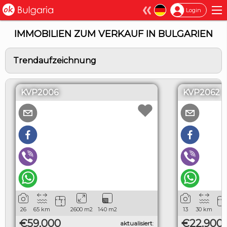
×
Login
IMMOBILIEN ZUM VERKAUF IN BULGARIEN
Trendaufzeichnung
KVP2006
KVP2062
26
65
km
2600
m2
140
m2
13
30
km
€59,000
€22,900
aktualisiert
: