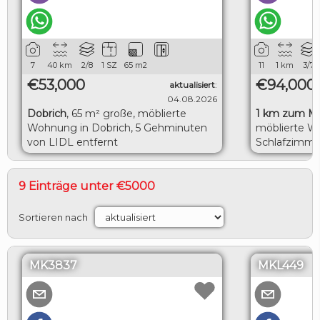
7
40
km
2/8
1 SZ
65
m2
11
1
km
3/7
€53,000
€94,000
aktualisiert
:
04.08.2026
Dobrich
,
65 m² große, möblierte
1 km zum M
Wohnung in Dobrich, 5 Gehminuten
möblierte W
von LIDL entfernt
Schlafzimme
herrlicher M
9 Einträge unter €5000
Sortieren nach
MK3837
MKL449