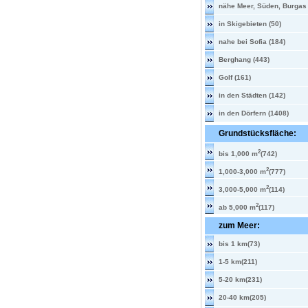
nähe Meer, Süden, Burgas 
in Skigebieten (50)
nahe bei Sofia (184)
Berghang (443)
Golf (161)
in den Städten (142)
in den Dörfern (1408)
Grundstücksfläche:
2
bis 1,000 m
(742)
2
1,000-3,000 m
(777)
2
3,000-5,000 m
(114)
2
ab 5,000 m
(117)
zum Meer:
bis 1 km(73)
1-5 km(211)
5-20 km(231)
20-40 km(205)