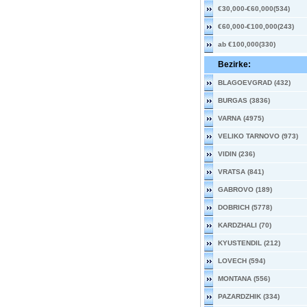
€30,000-€60,000(534)
€60,000-€100,000(243)
ab €100,000(330)
Bezirke:
BLAGOEVGRAD (432)
BURGAS (3836)
VARNA (4975)
VELIKO TARNOVO (973)
VIDIN (236)
VRATSA (841)
GABROVO (189)
DOBRICH (5778)
KARDZHALI (70)
KYUSTENDIL (212)
LOVECH (594)
MONTANA (556)
PAZARDZHIK (334)