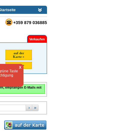
Startseite
+359 879 036885
Verkaufen
auf der
Karte »
Suche »
X
grüne Taste
chtigung
rn, empfangen E-Mails mit
›
»