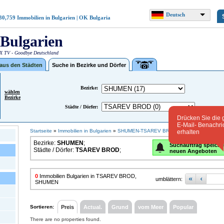
Deutsch
30,759
Immobilien in Bulgarien | OK Bulgaria
Bulgarien
 TV - Goodbye Deutschland
 aus den Städten
Suche in Bezirke und Dörfer
Bezirke:
wählen
Bezirke
Städte / Dörfer:
Drücken Sie die 
E-Mail- Benachri
Startseite
»
Immobilien in Bulgarien
»
SHUMEN-TSAREV BROD(0)
erhalten
Bezirke:
SHUMEN
;
Suchauftrag speiche
Städte / Dörfer:
TSAREV BROD
;
neuen Angeboten
0
Immobilien Bulgarien in TSAREV BROD,
«
‹
umblättern:
SHUMEN
Sortieren:
Preis
Actual.
Grund
vom Meer
Popular
There are no properties found.