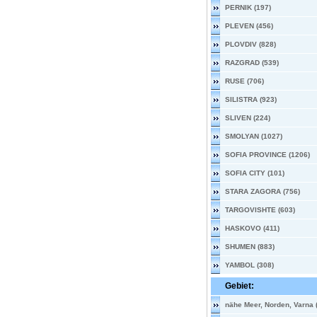
PERNIK (197)
PLEVEN (456)
PLOVDIV (828)
RAZGRAD (539)
RUSE (706)
SILISTRA (923)
SLIVEN (224)
SMOLYAN (1027)
SOFIA PROVINCE (1206)
SOFIA CITY (101)
STARA ZAGORA (756)
TARGOVISHTE (603)
HASKOVO (411)
SHUMEN (883)
YAMBOL (308)
Gebiet:
nähe Meer, Norden, Varna 