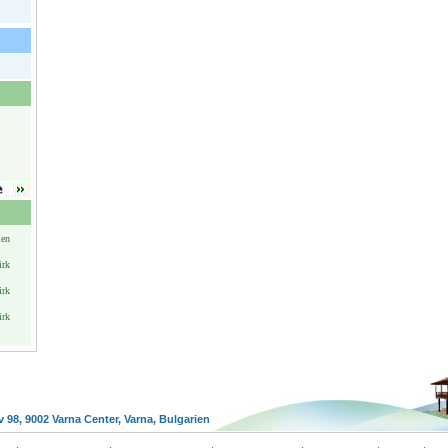
ien
irk
irk
irk
v 98, 9002 Varna Center, Varna, Bulgarien