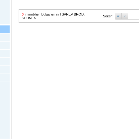
0
Immobilien Bulgarien in TSAREV BROD,
«
‹
Seiten:
SHUMEN