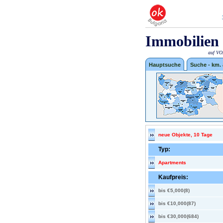
Immobilien 
auf VOX
Hauptsuche
Suche - km.
neue Objekte, 10 Tage
Typ:
Apartments
Kaufpreis:
bis €5,000(8)
bis €10,000(87)
bis €30,000(684)