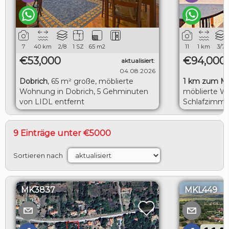
7
40
km
2/8
1 SZ
65
m2
11
1
km
3/7
€53,000
€94,000
aktualisiert
:
04.08.2026
Dobrich
,
65 m² große, möblierte
1 km zum M
Wohnung in Dobrich, 5 Gehminuten
möblierte W
von LIDL entfernt
Schlafzimme
herrlicher M
9 Einträge unter €5000
Sortieren nach
MK3837
MKL449