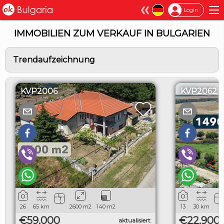
×
Login
IMMOBILIEN ZUM VERKAUF IN BULGARIEN
Trendaufzeichnung
KVP2006
KVP2062
26
65
km
2600
m2
140
m2
13
30
km
€59,000
€22,900
aktualisiert
: