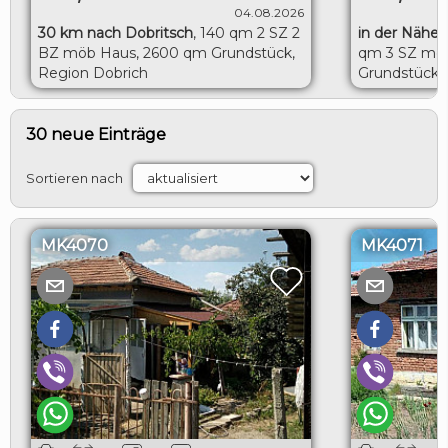
04.08.2026
30 km nach Dobritsch
,
140 qm 2 SZ 2
in der Nähe 
BZ möb Haus, 2600 qm Grundstück,
qm 3 SZ möb
Region Dobrich
Grundstück, 
Toshevo
30 neue Einträge
Sortieren nach
MK4070
MK4071