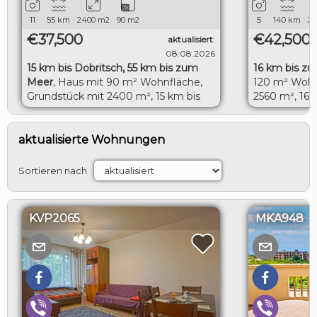
11
55
km
2400
m2
90
m2
5
140
km
20
€37,500
€42,500
aktualisiert
:
08.08.2026
15 km bis Dobritsch, 55 km bis zum
16 km bis zur
Meer
,
Haus mit 90 m² Wohnfläche,
120 m² Wohn
Grundstück mit 2400 m², 15 km bis
2560 m², 16 
Dobritsch, 55 km bis zum Meer
LOGIN
aktualisierte Wohnungen
Sortieren nach
KVP2065
MKA948