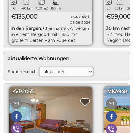
16
440
km
1850
m2
166
m2
26
65
km
260
€135,000
€59,000
aktualisiert
:
06.08.2026
in den Bergen
,
Charmantes Anwesen
30 km nach 
in einem Bergdorf mit 1.850 m²
BZ möb Haus
großem Garten – am Fuße des
Region Dobr
Balkangebirges
LOGIN
aktualisierte Wohnungen
Sortieren nach
KVP2065
MKA948