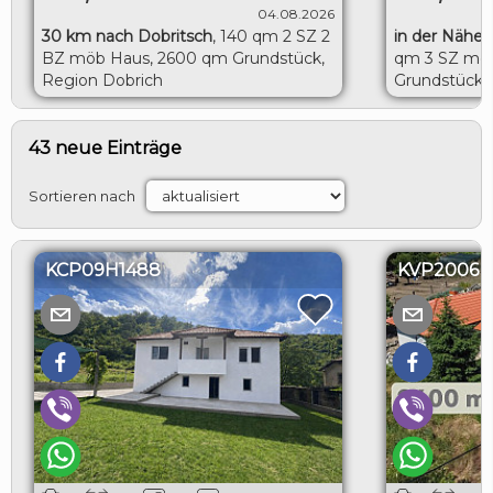
04.08.2026
30 km nach Dobritsch
,
140 qm 2 SZ 2
in der Nähe 
BZ möb Haus, 2600 qm Grundstück,
qm 3 SZ möb
Region Dobrich
Grundstück, 
Toshevo
43 neue Einträge
Sortieren nach
KCP09H1488
KVP2006