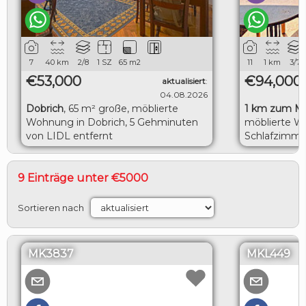
7
40
km
2/8
1 SZ
65
m2
11
1
km
3/7
€53,000
€94,000
aktualisiert
:
04.08.2026
Dobrich
,
65 m² große, möblierte
1 km zum M
Wohnung in Dobrich, 5 Gehminuten
möblierte W
von LIDL entfernt
Schlafzimme
herrlicher M
9 Einträge unter €5000
Sortieren nach
MK3837
MKL449