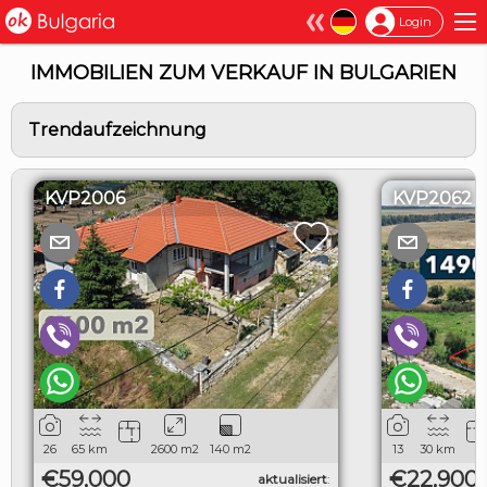
×
Login
IMMOBILIEN ZUM VERKAUF IN BULGARIEN
Trendaufzeichnung
KVP2006
KVP2062
26
65
km
2600
m2
140
m2
13
30
km
€59,000
€22,900
aktualisiert
: