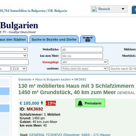
Deutsch
30,764
Immobilien in Bulgarien | OK Bulgaria
Bulgarien
 TV - Goodbye Deutschland
 aus den Städten
Suche in Bezirke und Dörfer
Wohnfläche:
Möbliert:
km zum Meer:
Meerblick:
hinzugefügt:
sortieren:
Startseite
»
Haus in Bulgarien kaufen
»
MK3692
130 m² möbliertes Haus mit 3 Schlafzimmern
1450 m² Grundstück, 40 km zum Meer
GENERAL 
€ 105,000
-19%
Preisalarm
ID:
MK3692
Schlafzimmer:
3,
Möbliert
Grund:
1450 qm
Gebiet:
40 km zum Meer
km vom Meer:
40
Stadt:
GENERAL TOSHEVO (Einwohner: 6464) - 171 Häuser