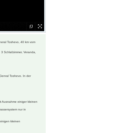
neral Toshevo, 40 km vom
, 3 Schlafzimmer, Veranda,
Genral Toshevo. In der
t Ausnahme einiger kleinen
wassersystem nur in
einigen kleinen