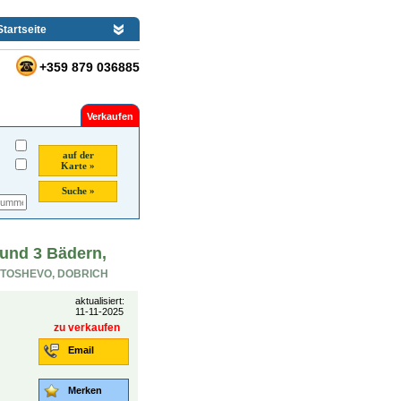
Startseite
+359 879 036885
Verkaufen
auf der
Karte »
Suche »
 und 3 Bädern,
TOSHEVO, DOBRICH
aktualisiert:
11-11-2025
zu verkaufen
Email
Merken