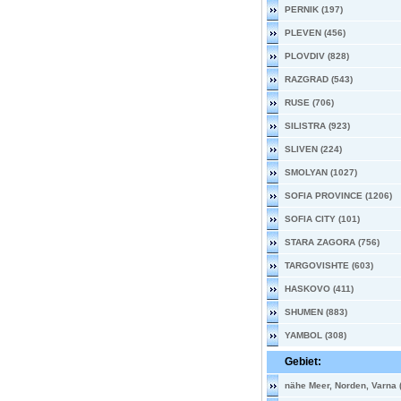
PERNIK (197)
PLEVEN (456)
PLOVDIV (828)
RAZGRAD (543)
RUSE (706)
SILISTRA (923)
SLIVEN (224)
SMOLYAN (1027)
SOFIA PROVINCE (1206)
SOFIA CITY (101)
STARA ZAGORA (756)
TARGOVISHTE (603)
HASKOVO (411)
SHUMEN (883)
YAMBOL (308)
Gebiet:
nähe Meer, Norden, Varna 