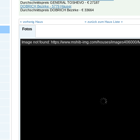
Durchschnittspreis GENERAL TOSHEVO - € 27187
DOBRICH Bezirke - 5779 Häuser
Durchschnittspreis DOBRICH Bezirke - € 33664
« vorherig Haus
« zurück zum Haus Liste »
Fotos
Image not found: https://www.mshib-img.com/houses/images406000