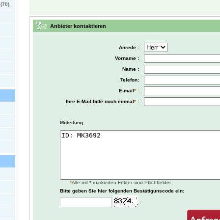
(70)
Anbieter kontaktieren
Anrede :
Vorname :
Name :
Telefon:
E-mail
*
:
Ihre E-Mail bitte noch einmal
*
:
Mitteilung:
*
Alle mit * markierten Felder sind Pflichtfelder.
Bitte geben Sie hier folgenden Bestätigunscode ein: