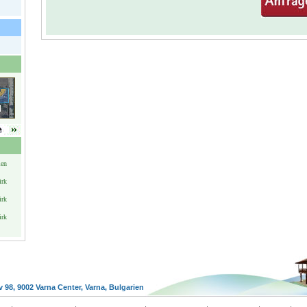
ien
irk
irk
irk
v 98, 9002 Varna Center, Varna, Bulgarien