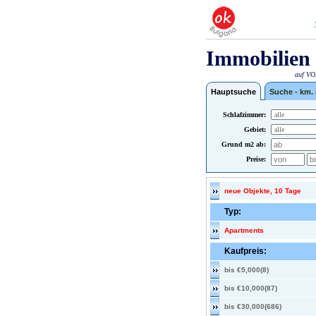
Immobilien 
auf VOX
Hauptsuche
Suche - km.
Schlafzimmer:
Gebiet:
Grund m2 ab:
Preise:
neue Objekte, 10 Tage
Typ:
Apartments
Kaufpreis:
bis €5,000(8)
bis €10,000(87)
bis €30,000(686)