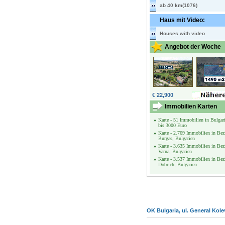
ab 40 km(1076)
Haus mit Video:
Houses with video
Angebot der Woche
€ 22,900
Immobilien Karten
»
Karte - 51 Immobilien in Bulgar
bis 3000 Euro
»
Karte - 2.769 Immobilien in Bez
Burgas, Bulgarien
»
Karte - 3.635 Immobilien in Bez
Varna, Bulgarien
»
Karte - 3.537 Immobilien in Bez
Dobrich, Bulgarien
OK Bulgaria, ul. General Kole