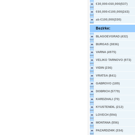
€30,000-€60,000(537)
€60,000-€100,000(243)
ab €100,000(330)
Bezirke:
BLAGOEVGRAD (432)
BURGAS (3836)
VARNA (4975)
VELIKO TARNOVO (973)
VIDIN (236)
VRATSA (841)
GABROVO (189)
DOBRICH (5779)
KARDZHALI (70)
KYUSTENDIL (212)
LOVECH (594)
MONTANA (556)
PAZARDZHIK (334)