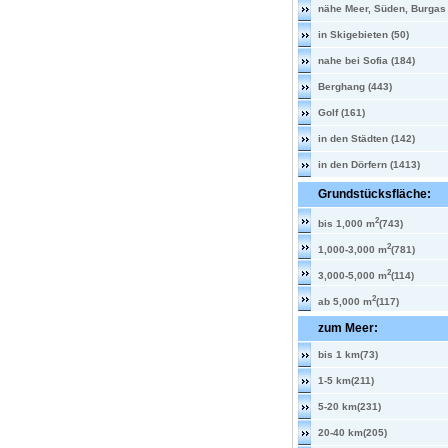
nähe Meer, Süden, Burgas 
in Skigebieten (50)
nahe bei Sofia (184)
Berghang (443)
Golf (161)
in den Städten (142)
in den Dörfern (1413)
Grundstücksfläche:
2
bis 1,000 m
(743)
2
1,000-3,000 m
(781)
2
3,000-5,000 m
(114)
2
ab 5,000 m
(117)
zum Meer:
bis 1 km(73)
1-5 km(211)
5-20 km(231)
20-40 km(205)