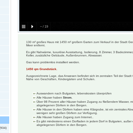
–
/
19
130 m² großes Haus mit 1450 m² großem Garten zum Verkauf in der Stadt Ge
Meer entfernt.
Es gibt Nahwärme, luxuriöse Ausstattung, Isolierung, 8 Zimmer, 3 Badezimmer
Keller, zusätzliche Gebäude, Außenbrunnen, Abwasser.
Gas kann problemlos installiert werden.
1450 qm Grundstück.
Ausgezeichnete Lage, das Anwesen befindet sich im zentralen Teil der Stadt 
Nähe von Geschäften, Kindergärten und Schulen.
Auswandern nach Bulgarien, lebenskosten überprüfen
Alle Häuser haben
Strom.
Über 98 Prozent aller Häuser haben Zugang zu fließendem Wasser, mi
abgelegenen Dörfern in den Bergen.
Alle Häuser in den Dörfern haben eine Klärgrube, ist ein zentrales Ab
wenigen sehr großen Dörfern zur Verfügung.
Alle Häuser haben Zugang zum Internet..
Es gibt mindestens einen Dorfladen in jedem Dorf in Bulgarien, außer 
abgelegenen Dörfern in den Bergen.
(934)