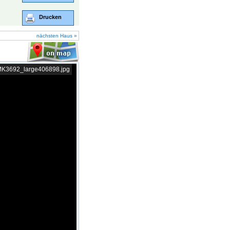
Drucken
nächsten Haus »
/MK3692_large406898.jpg